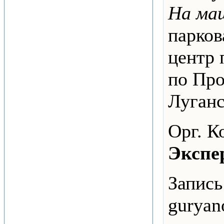
На ма
парко
центр 
по Про
Луганс
Орг. К
Экспе
Запись
guryan