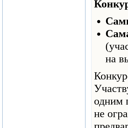
Конку
Сам
Сама
(уча
на в
Конкур
Участв
одним 
не огр
предва