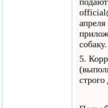
подают
officia
апреля 
прилож
собаку.
5. Кор
(выпол
строго 