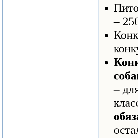
Пито
– 25
Кон
конк
Кон
соба
– дл
клас
обяз
оста