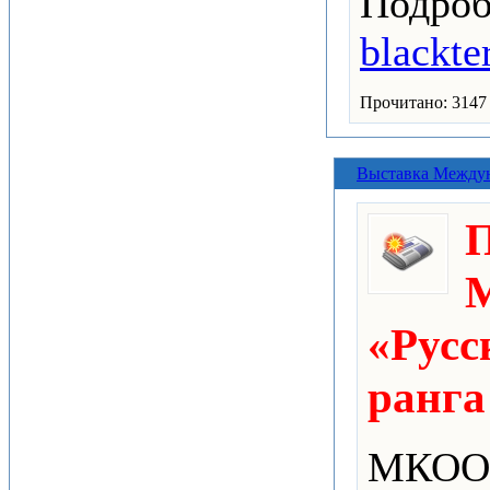
Подроб
blackte
Прочитано: 3147
Выставка Междун
П
М
«Русс
ранга
МКОО 