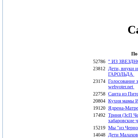
С
По
52786
" ИЗ ЗВЕЗД
23812
Дети, внуки 
ГАРОЛЬДА
23174
Голосование 
webvoter.net
22758
Санта из Пите
20804
Кухня мамы 
19120
Ядрена-Матре
17492
Триня (ЗсП Че
хабаровские 
15219
Мы "из Черн
14048
Дети Малахо