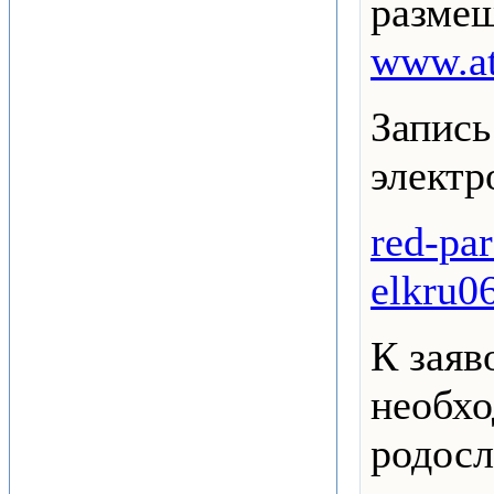
размещ
www.at
Запись
электр
red-pa
elkru0
К заяв
необх
родосл