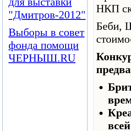
для выставки
НКП ск
"Дмитров-2012"
Беби, 
Выборы в совет
стоимо
фонда помощи
Конкур
ЧЕРНЫШ.RU
предва
Брит
врем
Креа
всей