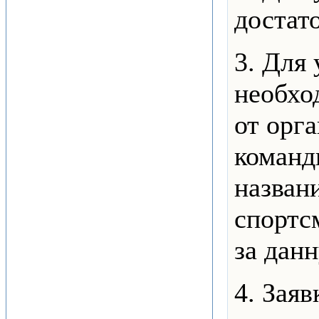
достат
3. Для 
необхо
от орг
команд
назван
спортс
за дан
4. Зая