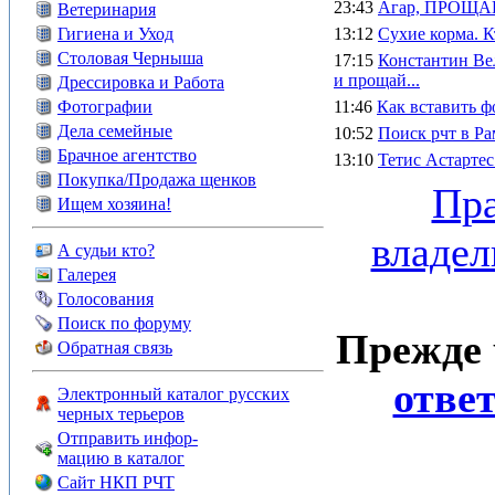
23:43
Агар, ПРОЩА
Ветеринария
Гигиена и Уход
13:12
Сухие корма. К
Столовая Черныша
17:15
Константин Ве
и прощай...
Дрессировка и Работа
Фотографии
11:46
Как вставить ф
Дела семейные
10:52
Поиск рчт в Ра
Брачное агентство
13:10
Тетис Астарте
Покупка/Продажа щенков
Пра
Ищем хозяина!
владел
А судьи кто?
Галерея
Голосования
Поиск по форуму
Прежде 
Обратная связь
отве
Электронный каталог русских
черных терьеров
Отправить инфор-
мацию в каталог
Сайт НКП РЧТ