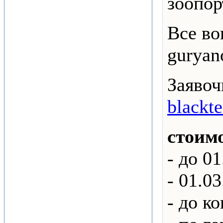
зоопор
Все во
gurya
Заявоч
blackte
стоимо
- до 01
- 01.03
- до к