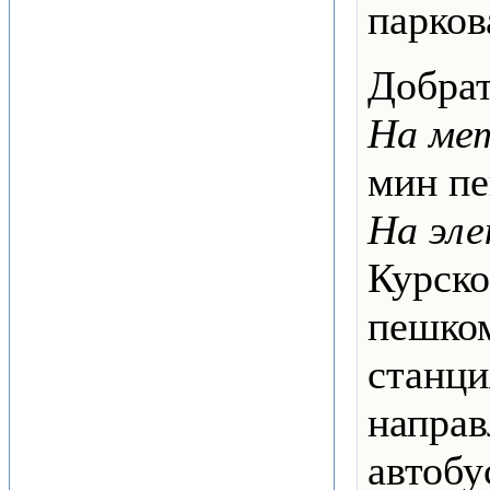
парко
Добрат
На ме
мин п
На эле
Курско
пешко
станци
направ
автобу