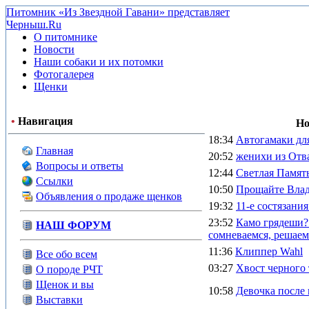
Питомник «Из Звездной Гавани» представляет
Черныш.Ru
О питомнике
Новости
Наши собаки и их потомки
Фотогалерея
Щенки
•
Навигация
Но
18:34
Автогамаки для
Главная
20:52
женихи из От
Вопросы и ответы
12:44
Светлая Памят
Ссылки
10:50
Прощайте Вла
Объявления о продаже щенков
19:32
11-е состяза
23:52
Камо грядеши?
НАШ ФОРУМ
сомневаемся, решаем
11:36
Клиппер Wahl
Все обо всем
03:27
Хвост черного 
О породе РЧТ
Щенок и вы
10:58
Девочка после 
Выставки