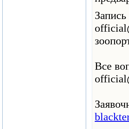
Запись
officia
зоопор
Все во
officia
Заявоч
blackte