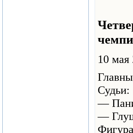
Четве
чемпи
10 мая 
Главны
Судьи:
— Пани
— Глуш
Фигура