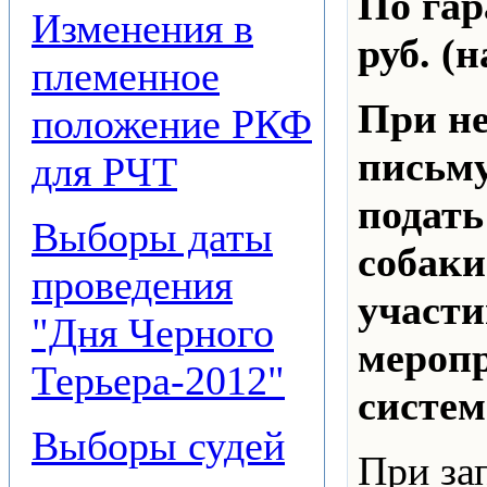
По гар
Изменения в
руб. (
племенное
При не
положение РКФ
письму
для РЧТ
подат
Выборы даты
собаки
проведения
участи
"Дня Черного
мероп
Терьера-2012"
систем
Выборы судей
При за