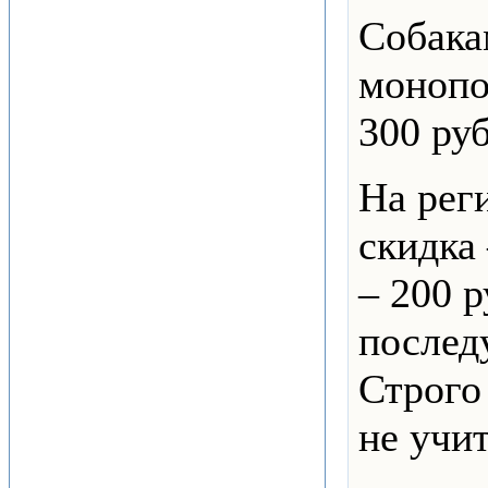
Собака
монопо
300 руб
На рег
скидка 
– 200 
послед
Строго
не учи