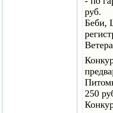
- по г
руб.
Беби, 
регист
Ветера
Конкур
предва
Питомн
250 ру
Конкур