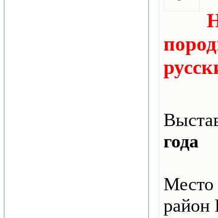
Н
поро
русск
Выстав
года
Место
район 