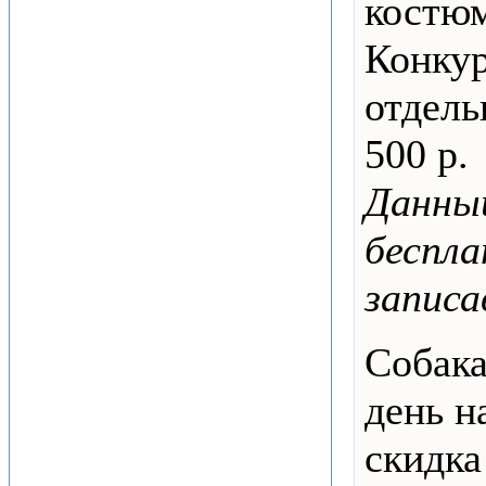
костюм
Конкур
отдель
500 р.
Данный
беспла
записа
Собака
день н
скидка