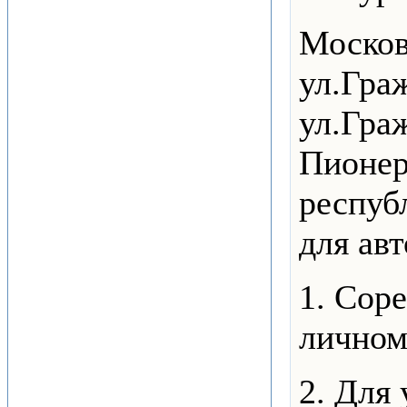
Московс
ул.Граж
ул.Гра
Пионер
респуб
для ав
1. Сор
личном
2. Для 