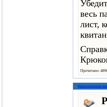
Убедит
весь п
лист, 
квитан
Справк
Крюко
Прочитано: 489
Национальная вы