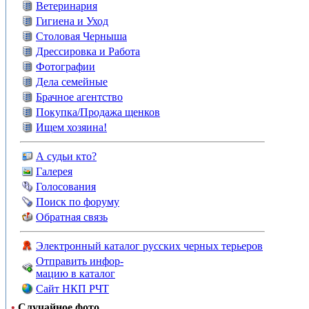
Ветеринария
Гигиена и Уход
Столовая Черныша
Дрессировка и Работа
Фотографии
Дела семейные
Брачное агентство
Покупка/Продажа щенков
Ищем хозяина!
А судьи кто?
Галерея
Голосования
Поиск по форуму
Обратная связь
Электронный каталог русских черных терьеров
Отправить инфор-
мацию в каталог
Сайт НКП РЧТ
•
Случайное фото