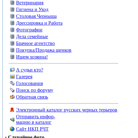
Ветеринария
Гигиена и Уход
Столовая Черныша
Дрессировка и Работа
Фотографии
Дела семейные
Брачное агентство
Покупка/Продажа щенков
Ищем хозяина!
А судьи кто?
Галерея
Голосования
Поиск по форуму
Обратная связь
Электронный каталог русских черных терьеров
Отправить инфор-
мацию в каталог
Сайт НКП РЧТ
•
Случайное фото