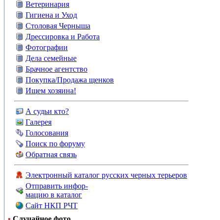
Ветеринария
Гигиена и Уход
Столовая Черныша
Дрессировка и Работа
Фотографии
Дела семейные
Брачное агентство
Покупка/Продажа щенков
Ищем хозяина!
А судьи кто?
Галерея
Голосования
Поиск по форуму
Обратная связь
Электронный каталог русских черных терьеров
Отправить инфор-
мацию в каталог
Сайт НКП РЧТ
•
Случайное фото