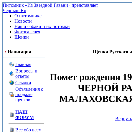
Питомник «Из Звездной Гавани» представляет
Черныш.Ru
О питомнике
Новости
Наши собаки и их потомки
Фотогалерея
Щенки
•
Навигация
Щенки Русского ч
Главная
Вопросы и
Помет рождения 19
ответы
Ссылки
ЧЕРНОЙ РА
Объявления о
продаже
МАЛАХОВСКАЯ
щенков
НАШ
ФОРУМ
Вернуть
Все обо всем