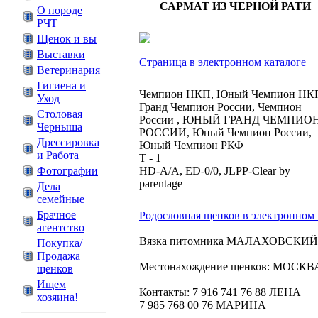
САРМАТ ИЗ ЧЕРНОЙ РАТИ
О породе
РЧТ
Щенок и вы
Выставки
Страница в электронном каталоге
Ветеринария
Гигиена и
Чемпион НКП, Юный Чемпион НК
Уход
Гранд Чемпион России, Чемпион
Столовая
России , ЮНЫЙ ГРАНД ЧЕМПИО
Черныша
РОССИИ, Юный Чемпион России,
Дрессировка
Юный Чемпион РКФ
и Работа
T - 1
HD-A/A, ED-0/0, JLPP-Clear by
Фотографии
parentage
Дела
семейные
Брачное
Родословная щенков в электронном 
агентство
Вязка питомника МАЛАХОВСКИЙ
Покупка/
Продажа
Местонахождение щенков: МОСКВ
щенков
Ищем
Контакты: 7 916 741 76 88 ЛЕНА
хозяина!
7 985 768 00 76 МАРИНА