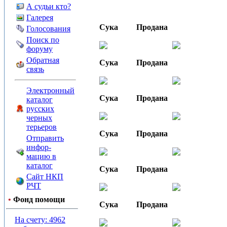
А судьи кто?
Галерея
Сука
Продана
Голосования
Поиск по
форуму
Обратная
Сука
Продана
связь
Электронный
Сука
Продана
каталог
русских
черных
терьеров
Сука
Продана
Отправить
инфор-
мацию в
каталог
Сука
Продана
Сайт НКП
РЧТ
•
Фонд помощи
Сука
Продана
На счету: 4962