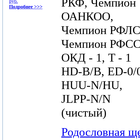
РКФ, Чемпион
руб.
Подробнее >>>
ОАНКОО,
Чемпион РФЛС
Чемпион РФС
ОКД - 1, T - 1
HD-B/B, ED-0/0
HUU-N/HU,
JLPP-N/N
(чистый)
Родословная щ