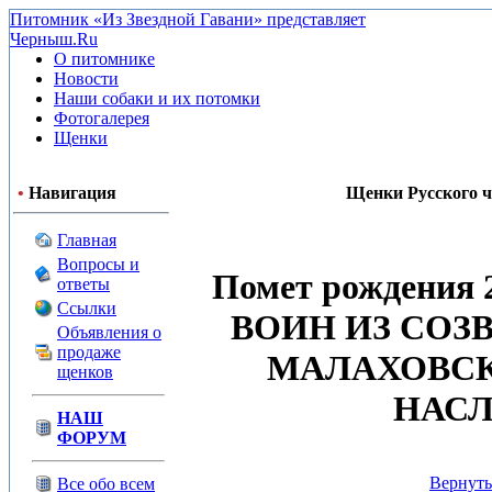
Питомник «Из Звездной Гавани» представляет
Черныш.Ru
О питомнике
Новости
Наши собаки и их потомки
Фотогалерея
Щенки
•
Навигация
Щенки Русского ч
Главная
Вопросы и
Помет рождения 
ответы
Ссылки
ВОИН ИЗ СОЗ
Объявления о
продаже
МАЛАХОВС
щенков
НАС
НАШ
ФОРУМ
Вернуть
Все обо всем