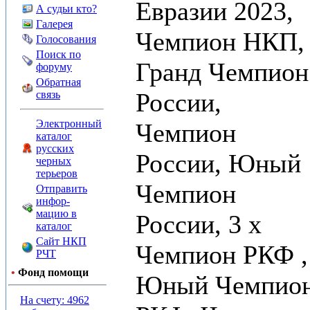
Евразии 2023,
А судьи кто?
Галерея
Чемпион НКП,
Голосования
Поиск по
Гранд Чемпион
форуму
Обратная
России,
связь
Электронный
Чемпион
каталог
русских
России, Юный
черных
терьеров
Чемпион
Отправить
инфор-
мацию в
России, 3 x
каталог
Сайт НКП
Чемпион РКФ ,
РЧТ
•
Фонд помощи
Юный Чемпио
На счету: 4962