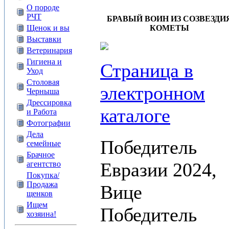
О породе
РЧТ
БРАВЫЙ ВОИН ИЗ СОЗВЕЗДИ
КОМЕТЫ
Щенок и вы
Выставки
Ветеринария
Гигиена и
Страница в
Уход
Столовая
электронном
Черныша
Дрессировка
каталоге
и Работа
Фотографии
Дела
Победитель
семейные
Брачное
Евразии 2024,
агентство
Покупка/
Продажа
Вице
щенков
Ищем
Победитель
хозяина!