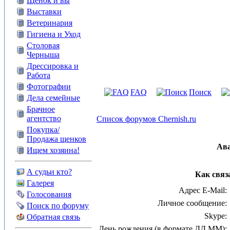
Щенок и вы
Выставки
Ветеринария
Гигиена и Уход
Столовая
Черныша
Дрессировка и
Работа
Фотографии
FAQ
Поиск
Дела семейные
Брачное
агентство
Список форумов Chernish.ru
Покупка/
Продажа щенков
Ав
Ищем хозяина!
А судьи кто?
Как связ
Галерея
Адрес E-Mail:
Голосования
Личное сообщение:
Поиск по форуму
Skype:
Обратная связь
День рождения (в формате ДД.ММ):