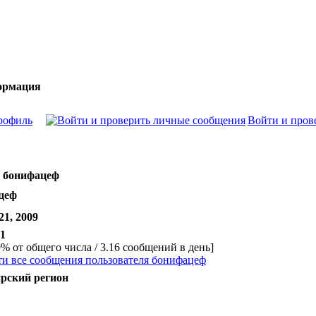
ормация
рофиль
Войти и пров
 бонифацеф
цеф
21, 2009
1
9% от общего числа / 3.16 сообщений в день]
и все сообщения пользователя бонифацеф
ирский регион