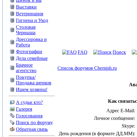
Щенок и вы
Выставки
Ветеринария
Гигиена и Уход
Столовая
Черныша
Дрессировка и
Работа
Фотографии
FAQ
Поиск
Дела семейные
Брачное
Список форумов Chernish.ru
агентство
Покупка/
Продажа щенков
Ав
Ищем хозяина!
Как связать
А судьи кто?
Галерея
Адрес E-Mail:
Голосования
Личное сообщение:
Поиск по форуму
Skype:
Обратная связь
День рождения (в формате ДД.ММ):