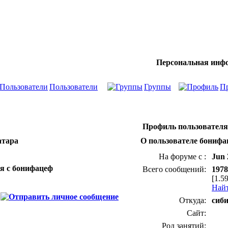
Персональная инф
Пользователи
Группы
П
Профиль пользователя
атара
О пользователе бонифа
На форуме с :
Jun 
ся с бонифацеф
Всего сообщений:
1978
[1.5
Найт
Откуда:
сиб
Сайт:
Род занятий: