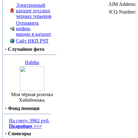
AIM Address:
Электронный
каталог русских
ICQ Number:
черных терьеров
Отправить
инфор-
мацию в каталог
Сайт НКП РЧТ
•
Случайное фото
Habiba
Моя чёрная розочка
Хабибонька.
•
Фонд помощи
На счету: 9962 руб.
Подробнее >>>
•
Спонсоры