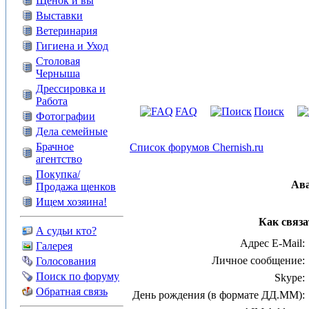
Щенок и вы
Выставки
Ветеринария
Гигиена и Уход
Столовая
Черныша
Дрессировка и
Работа
FAQ
Поиск
Фотографии
Дела семейные
Брачное
Список форумов Chernish.ru
агентство
Покупка/
Ав
Продажа щенков
Ищем хозяина!
Как связа
А судьи кто?
Адрес E-Mail:
Галерея
Личное сообщение:
Голосования
Поиск по форуму
Skype:
Обратная связь
День рождения (в формате ДД.ММ):