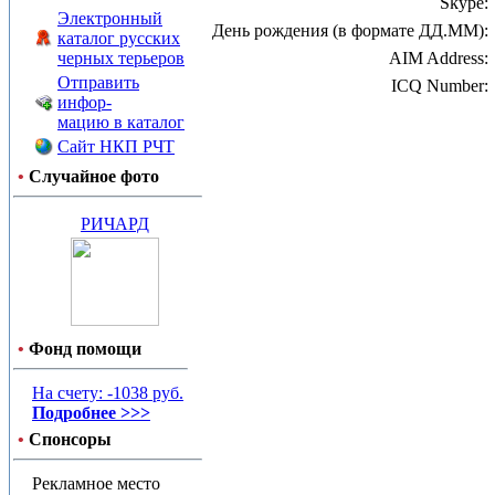
Skype:
Электронный
День рождения (в формате ДД.ММ):
каталог русских
черных терьеров
AIM Address:
Отправить
ICQ Number:
инфор-
мацию в каталог
Сайт НКП РЧТ
•
Случайное фото
РИЧАРД
•
Фонд помощи
На счету: -1038 руб.
Подробнее >>>
•
Спонсоры
Рекламное место