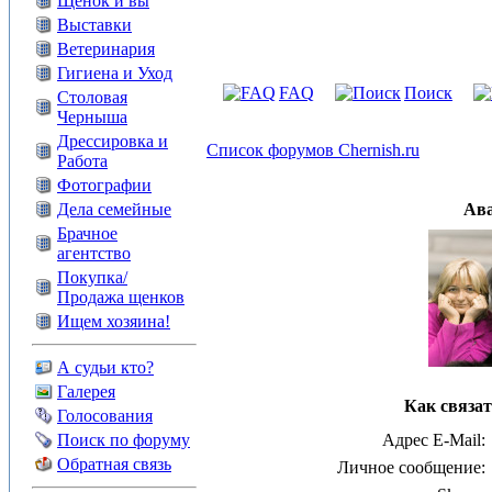
Щенок и вы
Выставки
Ветеринария
Гигиена и Уход
FAQ
Поиск
Столовая
Черныша
Дрессировка и
Список форумов Chernish.ru
Работа
Фотографии
Дела семейные
Ав
Брачное
агентство
Покупка/
Продажа щенков
Ищем хозяина!
А судьи кто?
Галерея
Как связат
Голосования
Поиск по форуму
Адрес E-Mail:
Обратная связь
Личное сообщение: