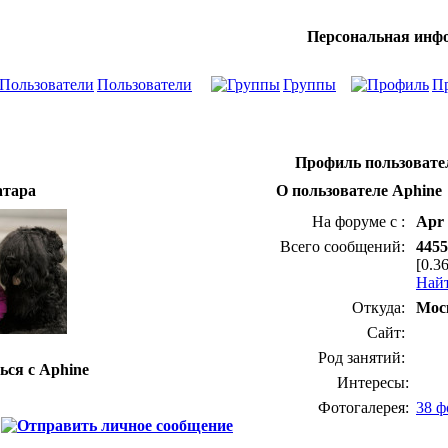
Персональная инф
Пользователи
Группы
П
Профиль пользовате
атара
О пользователе Aphine
На форуме с :
Apr 
Всего сообщений:
4455
[0.3
Найт
Откуда:
Мос
Сайт:
Род занятий:
ься с Aphine
Интересы:
Фотогалерея:
38 ф