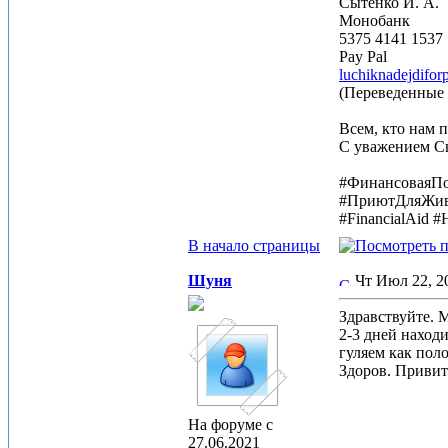
Сытенко И. А.
Монобанк
5375 4141 1537
Pay Pal
luchiknadejdifo
(Переведенные 
Всем, кто на
С уважением С
#ФинансоваяП
#ПриютДляЖив
#FinancialAid 
В начало страницы
Шуня
Чт Июл 22, 
Здравствуйте. М
2-3 дней находи
гуляем как поло
Здоров. Привит
На форуме с
27.06.2021