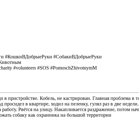
ги #КошкиВДобрыеРуки #СобакиВДобрыеРуки
Животным
charity #volunteers #SOS #PоmoschZhivotnymМ
щи в пристройстве. Кобель, не кастрирован. Главная проблема в 
од просидел в квартире, ходил на пеленку, гулял раз в две недели
а работу. Рвётся на улицу. Накапливается раздражение, потом нач
ержать собаку как охранника на большой территории