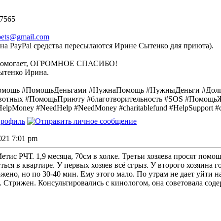
 7565
rpets@gmail.com
на PayPal средства пересылаются Ирине Сытенко для приюта).
м помогает, ОГРОМНОЕ СПАСИБО!
ытенко Ирина.
омощь #ПомощьДеньгами #НужнаПомощь #НужныДеньги #Дол
отных #ПомощьПриюту #благотворительность #SOS #Помощь
#HelpMoney #NeedHelp #NeedMoney #charitablefund #HelpSupport #
2021 7:01 pm
етис РЧТ. 1,9 месяца, 70см в холке. Третьи хозяева просят помо
ться в квартире. У первых хозяев всё сгрыз. У второго хозяина г
жено, но по 30-40 мин. Ему этого мало. По утрам не дает уйти н
. Стрижен. Консультировались с кинологом, она советовала сод