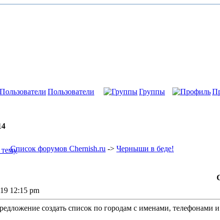
Пользователи
Группы
П
14
Список форумов Chernish.ru
->
Черныши в беде!
019 12:15 pm
едложение создать список по городам с именами, телефонами