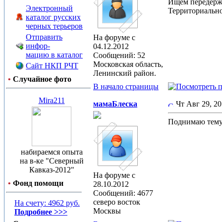
Ищем передержк
Электронный
Территориально
каталог русских
черных терьеров
Отправить
На форуме с
инфор-
04.12.2012
мацию в каталог
Сообщений: 52
Московская область,
Сайт НКП РЧТ
Ленинский район.
•
Случайное фото
В начало страницы
Mira211
мамаБлеска
Чт Авг 29, 2
Поднимаю тему-
набираемся опыта
на в-ке "Северный
Кавказ-2012"
На форуме с
•
Фонд помощи
28.10.2012
Сообщений: 4677
северо восток
На счету: 4962 руб.
Москвы
Подробнее >>>