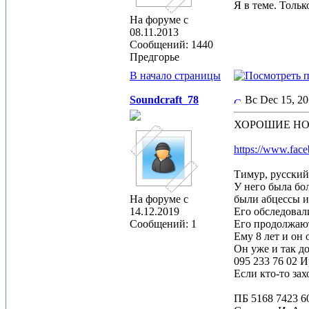
Я в теме. Толь
На форуме с
08.11.2013
Сообщений: 1440
Предгорье
В начало страницы
Soundcraft_78
Вс Dec 15, 2
ХОРОШИЕ НО
https://www.fac
Тимур, русский
У него была бол
На форуме с
были абцессы и
14.12.2019
Его обследовал
Сообщений: 1
Его продолжают
Ему 8 лет и он
Он уже и так д
095 233 76 02 И
Если кто-то за
ПБ 5168 7423 6