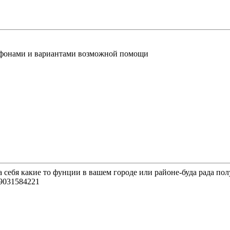
лефонами и вариантами возможной помощи
а себя какие то фунции в вашем городе или районе-буда рада по
89031584221