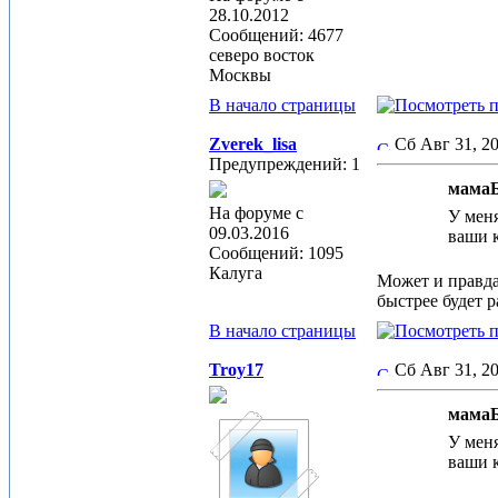
28.10.2012
Сообщений: 4677
северо восток
Москвы
В начало страницы
Zverek_lisa
Сб Авг 31, 
Предупреждений: 1
мамаБ
На форуме с
У меня
09.03.2016
ваши к
Сообщений: 1095
Калуга
Может и правда
быстрее будет р
В начало страницы
Troy17
Сб Авг 31, 
мамаБ
У меня
ваши к