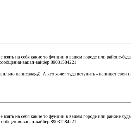
 взять на себя какие то фунции в вашем городе или районе-буда
 сообщения-вацап-вайбер.89031584221
вильно написала🤗). А кто хочет туда вступить - напишет свои 
 взять на себя какие то фунции в вашем городе или районе-буда
 сообщения-вацап-вайбер.89031584221