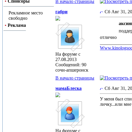
•
Спонсоры
В начало страницы
габри
Сб Авг 31, 2
Рекламное место
свободно
аксинь
•
Реклама
подде
отлично
_____________
Www.kinologsoc
На форуме с
27.08.2013
Сообщений: 90
сочи-апшеронск
В начало страницы
мамаБлеска
Сб Авг 31, 2
У меня был спи
личку...или мн
На форуме с