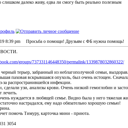
ко слишком далеко живу, едва ли смогу быть реально полезным
019 8:39 pm Просьба о помощи! Друзьям с ФБ нужна помощь!
ВОСТИ.
ebook.com/groups/737331146448350/permalink/1339878032860322/
 черный терьер, забранный из неблагополучной семьи, выздоравл
ьшая паховая вскрывшаяся опухоль, был очень истощен. Сначала д
з-за распространившейся инфекции.
и, сделали узи, анализы крови. Очень низкий гемоглобин и заст
 лечить.
 очень нуждается в любящей семье. Видно была у него тяжелая жи
остаточно настрадался, ему надо обязательно хорошую семью!
рина.
хочет помочь Тимуру, карточка мини - приюта.
031 3054