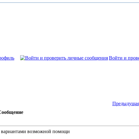
рофиль
Войти и пров
Предыдущая
Сообщение
 и вариантами возможной помощи