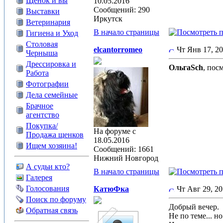
Щенок и вы
10.05.2016
Сообщений: 290
Выставки
Иркутск
Ветеринария
В начало страницы
Гигиена и Уход
Столовая
elcantorromeo
Чт Янв 17, 2
Черныша
Дрессировка и
ОльгаSch
, пос
Работа
Фотографии
Дела семейные
Брачное
агентство
Покупка/
На форуме с
Продажа щенков
18.05.2016
Ищем хозяина!
Сообщений: 1661
Нижний Новгород
А судьи кто?
В начало страницы
Галерея
Голосования
КатюФка
Чт Авг 29, 2
Поиск по форуму
Добрый вечер.
Обратная связь
Не по теме... н