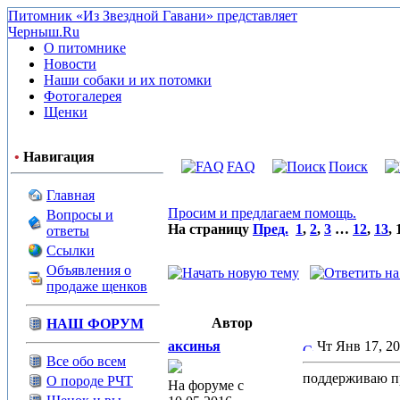
Питомник «Из Звездной Гавани» представляет
Черныш.Ru
О питомнике
Новости
Наши собаки и их потомки
Фотогалерея
Щенки
•
Навигация
FAQ
Поиск
Главная
Просим и предлагаем помощь.
Вопросы и
На страницу
Пред.
1
,
2
,
3
…
12
,
13
,
ответы
Ссылки
Объявления о
продаже щенков
Автор
НАШ ФОРУМ
аксинья
Чт Янв 17, 2
Все обо всем
поддерживаю пр
О породе РЧТ
На форуме с