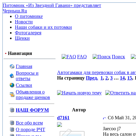
Питомник «Из Звездной Гавани» представляет
Черныш.Ru
О питомнике
Новости
Наши собаки и их потомки
Фотогалерея
Щенки
•
Навигация
FAQ
Поиск
Главная
Автогамаки для перевозки собак в а
Вопросы и
На страницу
Пред.
1
,
2
,
3
…
14
,
15
,
ответы
Ссылки
Объявления о
продаже щенков
Автор
НАШ ФОРУМ
d7161
Сб Май 31, 
Все обо всем
Jaecoo j7
О породе РЧТ
На весь салон 