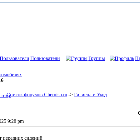
Пользователи
Группы
П
втомобилях
16
Список форумов Chernish.ru
->
Гигиена и Уход
2025 9:28 pm
от передних сидений