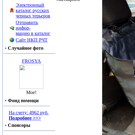
Электронный
каталог русских
черных терьеров
Отправить
инфор-
мацию в каталог
Сайт НКП РЧТ
•
Случайное фото
FROSYA
Мое!
•
Фонд помощи
На счету: 4962 руб.
Подробнее >>>
•
Спонсоры