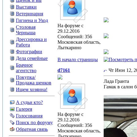
Щенок и вы
Выставки
Ветеринария
Гигиена и Уход
На форуме с
Столовая
29.12.2016
Черныша
Сообщений: 356
Дрессировка и
Московская область,
Работа
Лыткарино
Фотографии
Дела семейные
В начало страницы
Брачное
d7161
Чт Июн 12, 
агентство
Покупка/
Лада Гранта
Продажа щенков
Гамак в салон 
Ищем хозяина!
А судьи кто?
Галерея
На форуме с
Голосования
29.12.2016
Поиск по форуму
Сообщений: 356
Обратная связь
Московская область,
Лыткарино