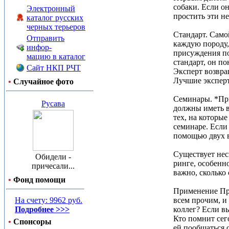
собаки. Если о
Электронный
простить эти н
каталог русских
черных терьеров
Стандарт. Само
Отправить
каждую породу, 
инфор-
присуждения по
мацию в каталог
стандарт, он по
Сайт НКП РЧТ
Эксперт возвра
Лучшие эксперт
•
Случайное фото
Семинары. *При
Русава
должны иметь в
тех, на которы
семинаре. Если 
помощью двух 
Существует нес
Обидели -
ринге, особенн
причесали...
важно, сколько
•
Фонд помощи
Применение Пра
На счету: 9962 руб.
всем прочим, и
Подробнее >>>
коллег? Если в
Кто помнит сего
•
Спонсоры
ей пообщаться с