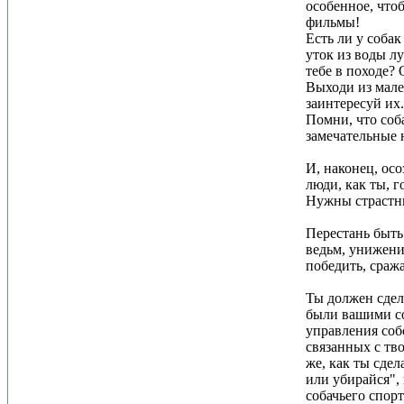
особенное, что
фильмы!
Есть ли у соба
уток из воды л
тебе в походе?
Выходи из мале
заинтересуй их
Помни, что соб
замечательные 
И, наконец, ос
люди, как ты, 
Нужны страстны
Перестань быть
ведьм, унижени
победить, сраж
Ты должен сдел
были вашими со
управления соб
связанных с тв
же, как ты сде
или убирайся",
собачьего спорт