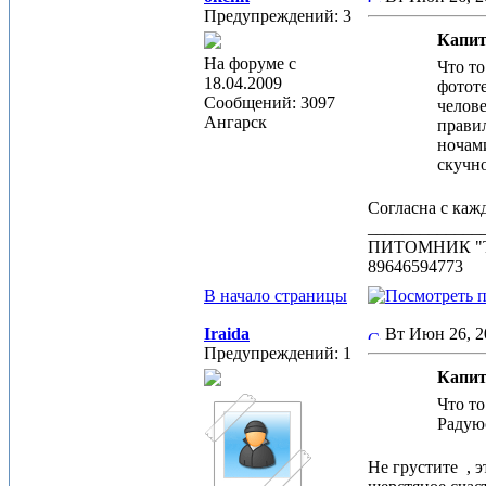
Предупреждений: 3
Капит
На форуме с
Что то
18.04.2009
фототе
Сообщений: 3097
челове
Ангарск
правил
ночам
скучно
Согласна с каж
_____________
ПИТОМНИК "
89646594773
В начало страницы
Iraida
Вт Июн 26, 
Предупреждений: 1
Капит
Что то
Радуюс
Не грустите
, э