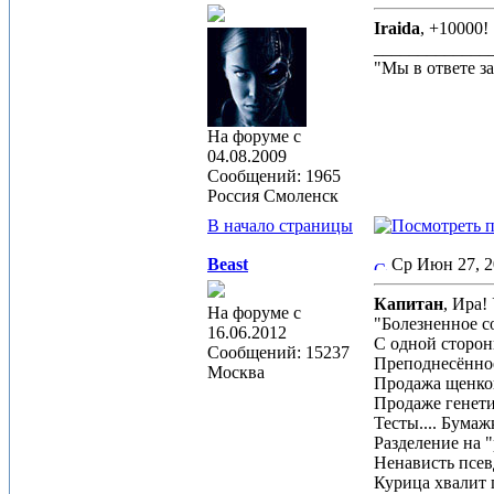
Iraida
, +10000!
_____________
"Мы в ответе за
На форуме с
04.08.2009
Сообщений: 1965
Россия Смоленск
В начало страницы
Beast
Ср Июн 27, 
Капитан
, Ира!
На форуме с
"Болезненное с
16.06.2012
С одной стороны
Сообщений: 15237
Преподнесённое
Москва
Продажа щенков 
Продаже генети
Тесты.... Бумажк
Разделение на 
Ненависть псев
Курица хвалит 