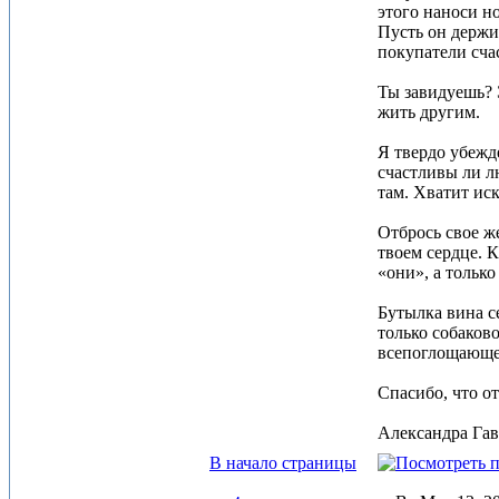
этого наноси н
Пусть он держи
покупатели сча
Ты завидуешь? 
жить другим.
Я твердо убежд
счастливы ли л
там. Хватит иск
Отбрось свое ж
твоем сердце. 
«они», а тольк
Бутылка вина се
только собаково
всепоглощающей
Спасибо, что о
Александра Гав 
В начало страницы