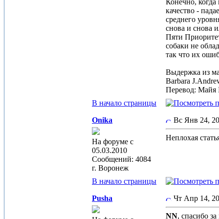
Конечно, когда
качество - пад
среднего уровн
снова и снова 
Пяти Приоритет
собаки не обла
так что их ошиб
Выдержка из ма
Barbara J.Andre
Перевод: Майя 
В начало страницы
Onika
Вс Янв 24, 
Неплохая стать
На форуме с
05.03.2010
Сообщений: 4084
г. Воронеж
В начало страницы
Pusha
Чт Апр 14, 2
NN
, спасибо з