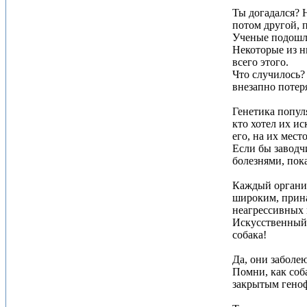
Ты догадался? Н
потом другой, 
Ученые подошли
Некоторые из ни
всего этого.
Что случилось?
внезапно потер
Генетика попул
кто хотел их и
его, на их мес
Если бы заводч
болезнями, пок
Каждый организ
широким, прина
неагрессивных г
Искусственный 
собака!
Да, они заболею
Помни, как соб
закрытым геноф