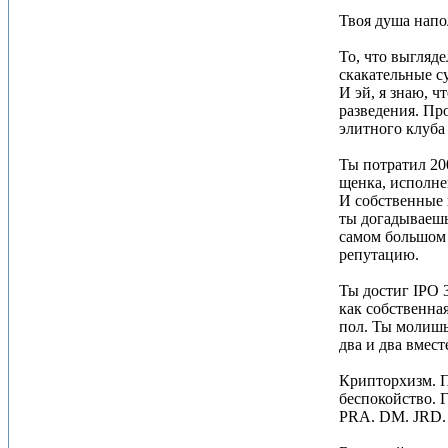
Твоя душа напо
То, что выгляде
скакательные с
И эй, я знаю, ч
разведения. Про
элитного клуба
Ты потратил 20
щенка, исполне
И собственные 
ты догадываешь
самом большом 
репутацию.
Ты достиг IPO 
как собственна
пол. Ты молишь
два и два вмест
Крипторхизм. П
беспокойство. 
PRA. DM. JRD. 