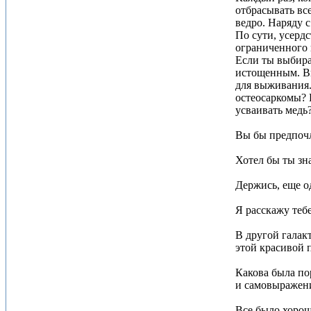
отбрасывать вс
ведро. Наряду 
По сути, усерд
ограниченного 
Если ты выбира
истощенным. Вы
для выживания.
остеосаркомы? 
усваивать медь
Вы бы предпочл
Хотел бы ты зн
Держись, еще о
Я расскажу теб
В другой галакт
этой красивой 
Какова была по
и самовыражени
Все было хорош