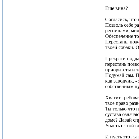
Еще вина?
Согласись, что 
Позволь себе р
ресницами, мил
Обеспечение то
Перестань, пож
твоей собаки. 
Прекрати поддав
перестань позво
приоритеты и т
Подумай сам. П
как заводчик, 
собственным пу
Хватит требова
твое право разв
Ты только что н
сустава означа
доме? Давай сп
Упасть с этой 
И пусть этот з