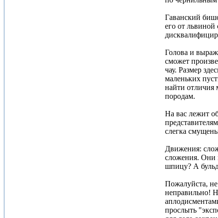
Гаванский бишо
его от львиной 
дисквалифициру
Голова и выраже
сможет произве
чау. Размер зде
маленьких пуст
найти отличия 
породам.
На вас лежит о
представителям
слегка смущены
Движения: слож
сложения. Они 
шпицу? А бульд
Пожалуйста, не
неправильно! Н
аплодисментами
прослыть "эксп