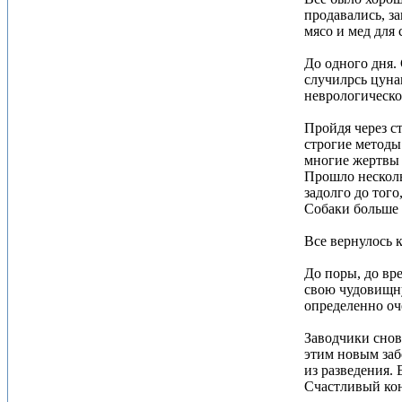
продавались, з
мясо и мед для
До одного дня.
случилрсь цуна
неврологическо
Пройдя через с
строгие методы
многие жертвы 
Прошло несколь
задолго до тог
Собаки больше
Все вернулось 
До поры, до вре
свою чудовищну
определенно оч
Заводчики снов
этим новым заб
из разведения.
Счастливый кон