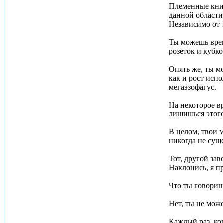
Племенные книг
данной области 
Независимо от 
Ты можешь врем
розеток и кубко
Опять же, ты м
как и рост исп
мегаэзофагус.
На некоторое в
лишишься этого
В целом, твои 
никогда не сущ
Тот, другой зав
Наклонись, я п
Что ты говориш
Нет, ты не мож
Каждый раз, ко