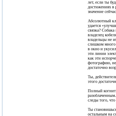
лет, если ты б
достижениях в р
значение сейча
Абсолютный клю
удается «улучши
связка? Собака 
владелец кобел
владельцы не и
слишком много 
в окно и укуси
эти линии элек
как эти испорч
фотографию, не
достаточно возр
Ты, действитель
этого достаточн
Полный когнити
разоблаченным.
следы того, что
Ты становишься
остальным на с