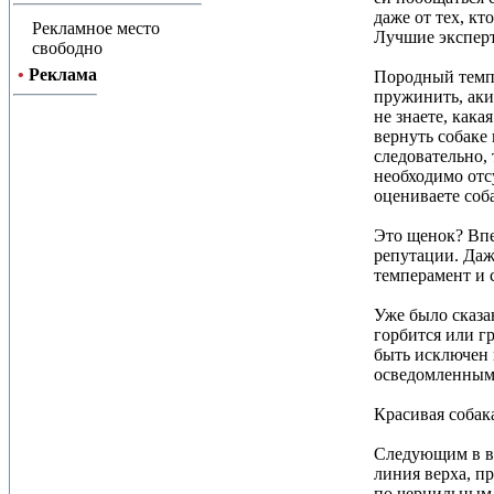
даже от тех, кт
Рекламное место
Лучшие эксперт
свободно
•
Реклама
Породный темпер
пружинить, акит
не знаете, кака
вернуть собаке
следовательно,
необходимо отсу
оцениваете соба
Это щенок? Впе
репутации. Даж
темперамент и с
Уже было сказа
горбится или гр
быть исключен 
осведомленным 
Красивая собак
Следующим в ва
линия верха, п
по чернильным п