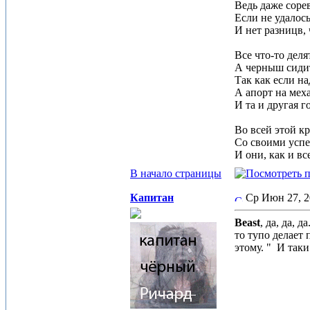
Ведь даже сорев
Если не удалось
И нет разницв, 
Все что-то деля
А черныш сидит 
Так как если на
А апорт на меха
И та и другая 
Во всей этой к
Со своими успе
И они, как и вс
В начало страницы
Капитан
Ср Июн 27, 
Beast
, да, да,
то тупо делает
этому. "
И таки