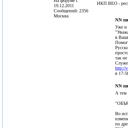
На форуме с
НКП ВЕО - рес
19.12.2011
Сообщений: 2356
Москва
NN пи
Уже и 
"Уваж
в Ваши
Помог
Русски
прост
так не
Служеб
http://
в 17-5
NN пи
А тем 
"ОБЪ
Во ис
измен
по др