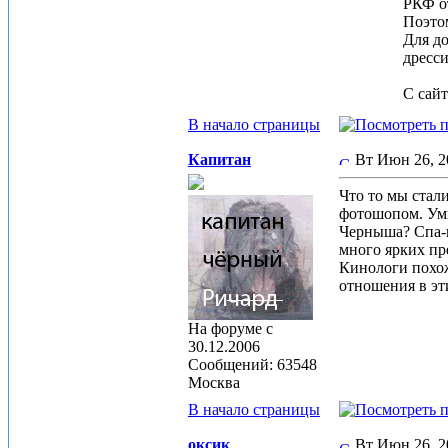
РКФ от
Поэто
Для до
дресси
С сай
В начало страницы
Капитан
Вт Июн 26, 
Что то мы стали
фотошопом. Умн
Черныша? Спа-п
много ярких пр
Кинологи похож
отношения в эт
На форуме с
30.12.2006
Сообщений: 63548
Москва
В начало страницы
оксик
Вт Июн 26, 