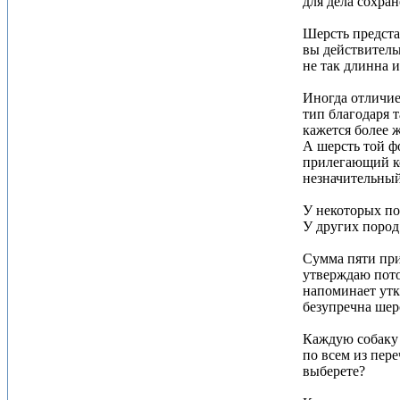
для дела сохра
Шерсть предста
вы действитель
не так длинна и
Иногда отличие
тип благодаря 
кажется более ж
А шерсть той фо
прилегающий ко
незначительный
У некоторых по
У других пород
Сумма пяти при
утверждаю пото
напоминает утк
безупречна шер
Каждую собаку 
по всем из пере
выберете?