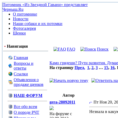
Питомник «Из Звездной Гавани» представляет
Черныш.Ru
О питомнике
Новости
Наши собаки и их потомки
Фотогалерея
Щенки
•
Навигация
FAQ
Поиск
Главная
Камо грядеши? Пути развития. Думае
Вопросы и
На страницу
Пред.
1
,
2
,
3
…
15
,
16
,
ответы
Ссылки
Объявления о
продаже щенков
Автор
НАШ ФОРУМ
gera-28092011
Пт Ноя 20, 2
Все обо всем
Незнала в каку
О породе РЧТ
На форуме с