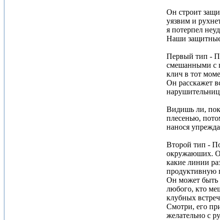
Он строит защи
уязвим и рухне
я потерпел неуд
Наши защитные 
Первый тип - П
смешанными с г
клич в тот моме
Он расскажет вс
нарушительница
Видишь ли, пок
плесенью, потом
нанося упрежда
Второй тип - П
окружаюших. Он 
какие линии ра
продуктивную по
Он может быть 
любого, кто меш
клубных встреча
Смотри, его пр
желательно с р