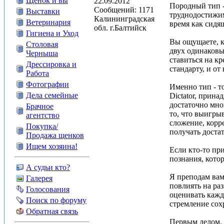
Щенок и вы
22.09.2012
Породный тип -
Сообщений: 1171
Выставки
труднодостижим
Калининградская
Ветеринария
время как сидя
обл. г.Балтийск
Гигиена и Уход
Вы ощущаете, ка
Столовая
двух одинаковы
Черныша
ставиться на кр
Дрессировка и
стандарту, и от
Работа
Фотографии
Именно тип - то
Дела семейные
Dictator, прин
достаточно мног
Брачное
то, что выигры
агентство
сложение, корр
Покупка/
получать доста
Продажа щенков
Ищем хозяина!
Если кто-то пр
познания, кото
А судьи кто?
Я преподам вам
Галерея
повлиять на ра
Голосования
оценивать кажд
Поиск по форуму
стремление сох
Обратная связь
Первым делом. 