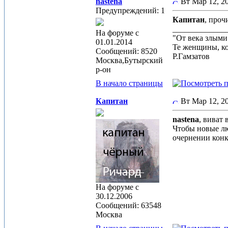
nastena
Вт Мар 12, 2
Предупреждений: 1
Капитан
, проч
_____________
На форуме с
"От века злым
01.01.2014
Те женщины, к
Сообщений: 8520
Р.Гамзатов
Москва,Бутырский
р-он
В начало страницы
Капитан
Вт Мар 12, 
nastena
, виват
Чтобы новые л
очернении конк
На форуме с
30.12.2006
Сообщений: 63548
Москва