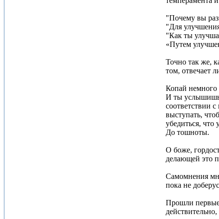
темперамента и
"Почему вы раз
"Для улучшения
"Как ты улучша
«Путем улучшен
Точно так же, 
том, отвечает л
Копай немного 
И ты услышишь,
соответствии с
выступать, что
убедиться, что
До тошноты.
О боже, гордос
делающей это п
Самомнения мно
пока не доберус
Прошли первые 5
действительно,