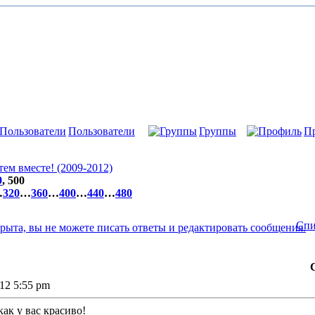
Пользователи
Группы
П
м вместе! (2009-2012)
9
,
500
…
320
…
360
…
400
…
440
…
480
Спи
012 5:55 pm
 как у вас красиво!