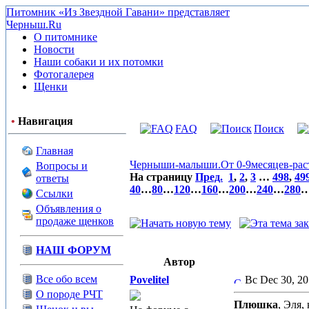
Питомник «Из Звездной Гавани» представляет
Черныш.Ru
О питомнике
Новости
Наши собаки и их потомки
Фотогалерея
Щенки
•
Навигация
FAQ
Поиск
Главная
Черныши-малыши.От 0-9месяцев-расте
Вопросы и
На страницу
Пред.
1
,
2
,
3
…
498
,
49
ответы
40
…
80
…
120
…
160
…
200
…
240
…
280
Ссылки
Объявления о
продаже щенков
НАШ ФОРУМ
Автор
Все обо всем
Povelitel
Вс Dec 30, 2
О породе РЧТ
Плюшка
, Эля,