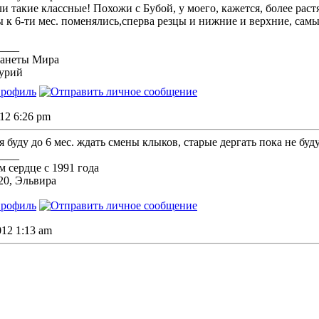
и такие классные! Похожи с Бубой, у моего, кажется, более рас
ы к 6-ти мес. поменялись,сперва резцы и нижние и верхние, сам
и
____
ланеты Мира
урий
012 6:26 pm
я буду до 6 мес. ждать смены клыков, старые дергать пока не буду
____
 сердце с 1991 года
 20, Эльвира
2012 1:13 am