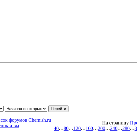
сок форумов Chernish.ru
На страницу
Пр
нок и вы
40
…
80
…
120
…
160
…
200
…
240
…
280
…
3