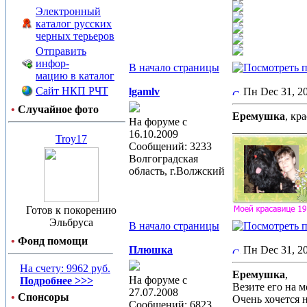
Электронный
каталог русских
черных терьеров
Отправить
инфор-
В начало страницы
мацию в каталог
Сайт НКП РЧТ
lgamlv
Пн Dec 31, 
•
Случайное фото
Еремушка
, кр
На форуме с
_____________
16.10.2009
Troy17
Сообщений: 3233
Волгоградская
область, г.Волжский
Готов к покорению
Эльбруса
В начало страницы
•
Фонд помощи
Плюшка
Пн Dec 31, 
На счету: 9962 руб.
Еремушка
,
На форуме с
Подробнее >>>
Везите его на м
27.07.2008
•
Спонсоры
Очень хочется н
Сообщений: 6823