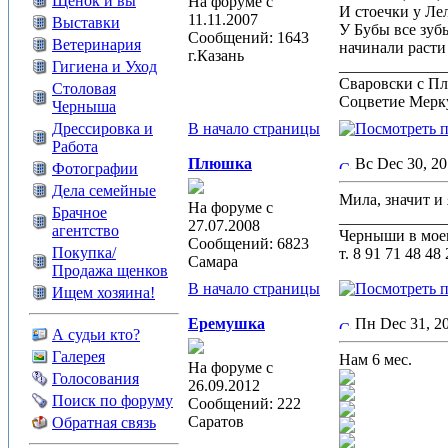
Щенок и вы
На форуме с
И стоечки у Лел
11.11.2007
Выставки
У Бубы все зуб
Сообщений: 1643
Ветеринария
начинали раст
г.Казань
_____________
Гигиена и Уход
Сваровски с П
Столовая
Соцветие Мерк
Черныша
Дрессировка и
В начало страницы
Работа
Плюшка
Вс Dec 30, 2
Фотографии
Дела семейные
Мила, значит и 
На форуме с
Брачное
_____________
27.07.2008
агентство
Черныши в моем
Сообщений: 6823
Покупка/
т. 8 91 71 48 48
Самара
Продажа щенков
В начало страницы
Ищем хозяина!
Еремушка
Пн Dec 31, 
А судьи кто?
Галерея
Нам 6 мес.
На форуме с
Голосования
26.09.2012
Поиск по форуму
Сообщений: 222
Саратов
Обратная связь