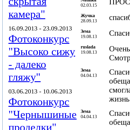
скрытая
ПРОС
02.03.15
камера"
Жучка
спаси
28.09.13
16.09.2013 - 23.09.2013
Зема
Спаси
Фотоконкурс
19.08.13
ruslada
Очень
"Высоко сижу
19.08.13
Смотр
- далеко
Зема
Спаси
гляжу"
04.04.13
обеща
смогла
03.06.2013 - 10.06.2013
жизнь
Фотоконкурс
"Чернышиные
Зема
Спаси
04.04.13
обеща
проделки"