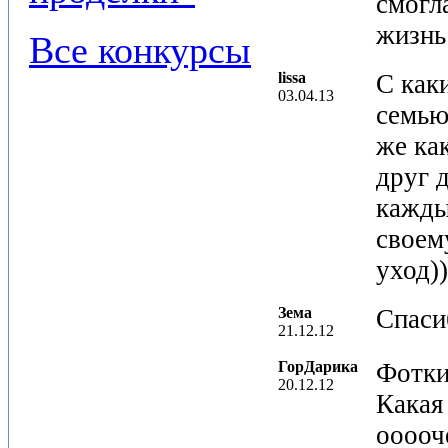
смогла
жизнь
Все конкурсы
lissa
С как
03.04.13
семью
же ка
друг 
кажды
своем
уход))
Зема
Спаси
21.12.12
ГорДарика
Фотки 
20.12.12
Какая 
ооооч