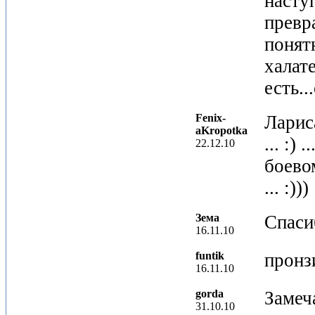
наступ
превр
понят
халат
есть..
Fenix-
Лариса
aKropotka
... :)
22.12.10
боево
... :)))
Зема
Спаси
16.11.10
funtik
пронзи
16.11.10
gorda
Замеч
31.10.10