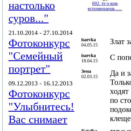
настолько
692. те о ком
вспоминаешь .....
суров..."
21.10.2014 - 27.10.2014
Фотоконкурс
isaevka
Злат з
04.05.15
"Семейный
isaevka
С поп
18.04.15
портрет"
Зема
Да и 
02.03.15
Тольк
09.12.2013 - 16.12.2013
ходят
Фотоконкурс
по сто
"Улыбнитесь!
подок
Вас снимает
клеще
Natalka