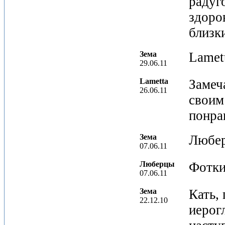
радуго
здоро
близки
Зема
Lamet
29.06.11
Lametta
Замеч
26.06.11
своим
понра
Зема
Любер
07.06.11
Люберцы
Фотки
07.06.11
Зема
Кать, 
22.12.10
иерог