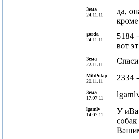
Зема
да, он
24.11.11
кроме
gorda
5184 
24.11.11
вот эт
Зема
Спаси
22.11.11
MihPotap
2334 -
20.11.11
Зема
lgaml
17.07.11
lgamlv
У иВа
14.07.11
собак
Вашим