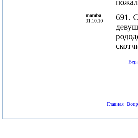
пожале
mamba
691. 
31.10.10
девуш
родод
скотч
Верн
Главная
Вопр