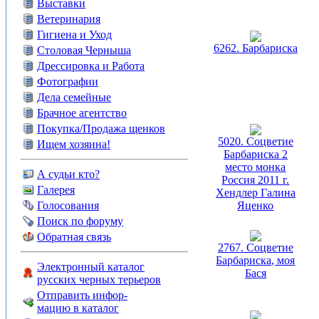
Выставки
Ветеринария
Гигиена и Уход
6262. Барбариска
Столовая Черныша
Дрессировка и Работа
Фотографии
Дела семейные
Брачное агентство
Покупка/Продажа щенков
5020. Соцветие
Ищем хозяина!
Барбариска 2
место монка
А судьи кто?
Россия 2011 г.
Галерея
Хендлер Галина
Голосования
Яценко
Поиск по форуму
Обратная связь
2767. Соцветие
Барбариска, моя
Электронный каталог
Бася
русских черных терьеров
Отправить инфор-
мацию в каталог