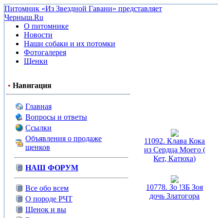
Питомник «Из Звездной Гавани» представляет
Черныш.Ru
О питомнике
Новости
Наши собаки и их потомки
Фотогалерея
Щенки
•
Навигация
Главная
Вопросы и ответы
Ссылки
Объявления о продаже
11092. Клава Кока
щенков
из Сердца Моего (
Кет, Катюха)
НАШ ФОРУМ
10778. Зо !ЗБ Зоя
Все обо всем
дочь Златогора
О породе РЧТ
Щенок и вы