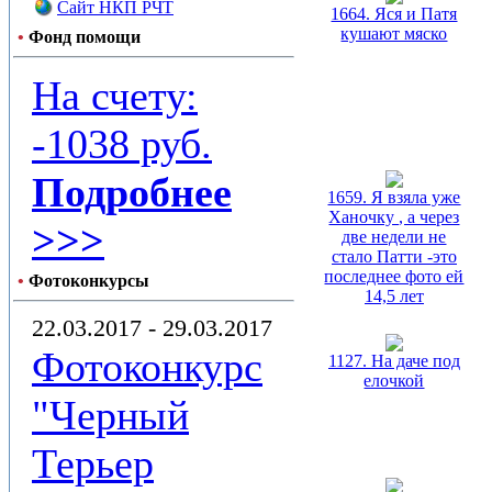
Сайт НКП РЧТ
1664. Яся и Патя
кушают мяско
•
Фонд помощи
На счету:
-1038 руб.
Подробнее
1659. Я взяла уже
Ханочку , а через
>>>
две недели не
стало Патти -это
последнее фото ей
•
Фотоконкурсы
14,5 лет
22.03.2017 - 29.03.2017
Фотоконкурс
1127. На даче под
елочкой
"Черный
Терьер