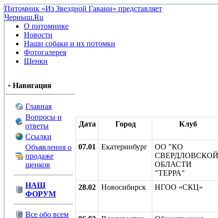
Питомник «Из Звездной Гавани» представляет
Черныш.Ru
О питомнике
Новости
Наши собаки и их потомки
Фотогалерея
Щенки
•
Навигация
Главная
Вопросы и
Дата
Город
Клуб
ответы
Ссылки
07.01
Екатеринбург
ОО "КО
Объявления о
СВЕРДЛОВСКО
продаже
ОБЛАСТИ
щенков
"ТЕРРА"
НАШ
28.02
Новосибирск
НГОО «СКЦ»
ФОРУМ
Все обо всем