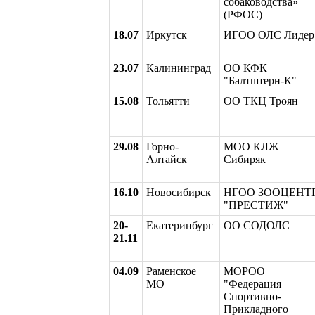
собаководства»
(РФОС)
18.07
Иркутск
ИГОО ОЛС Лидер
23.07
Калининград
ОО КФК
"Балтштерн-К"
15.08
Тольятти
ОО ТКЦ Троян
29.08
Горно-
МОО КЛЖ
Алтайск
Сибиряк
16.10
Новосибирск
НГОО ЗООЦЕНТ
"ПРЕСТИЖ"
20-
Екатеринбург
ОО СОДОЛС
21.11
04.09
Раменское
МОРОО
МО
"Федерация
Спортивно-
Прикладного