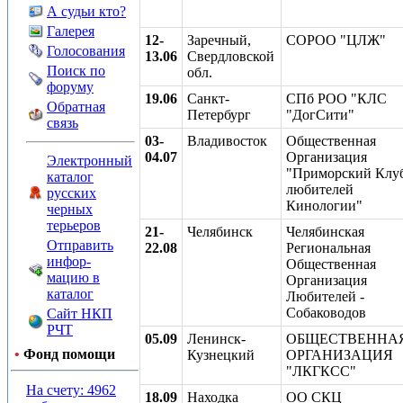
А судьи кто?
Галерея
12-
Заречный,
СОРОО "ЦЛЖ"
Голосования
13.06
Свердловской
Поиск по
обл.
форуму
19.06
Санкт-
СПб РОО "КЛС
Обратная
Петербург
"ДогСити"
связь
03-
Владивосток
Общественная
04.07
Организация
Электронный
"Приморский Клу
каталог
любителей
русских
Кинологии"
черных
терьеров
21-
Челябинск
Челябинская
Отправить
22.08
Региональная
инфор-
Общественная
мацию в
Организация
каталог
Любителей -
Собаководов
Сайт НКП
РЧТ
05.09
Ленинск-
ОБЩЕСТВЕННА
•
Фонд помощи
Кузнецкий
ОРГАНИЗАЦИЯ
"ЛКГКСС"
На счету: 4962
18.09
Находка
ОО СКЦ