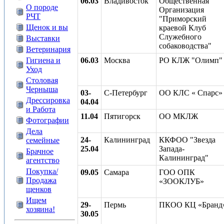
06.03
Владивосток
Общественная
О породе
Организация
РЧТ
"Приморский
Щенок и вы
краевой Клуб
Служебного
Выставки
собаководства"
Ветеринария
Гигиена и
06.03
Москва
РО КЛЖ "Олимп"
Уход
Столовая
Черныша
03-
С-Петербург
ОО КЛС « Спарс»
Дрессировка
04.04
и Работа
11.04
Пятигорск
ОО МКЛЖ
Фотографии
Дела
24-
Калининград
ККФОО "Звезда
семейные
25.04
Запада-
Брачное
Калининград"
агентство
Покупка/
09.05
Самара
ГОО ОПК
Продажа
«ЗООКЛУБ»
щенков
Ищем
29-
Пермь
ПКОО КЦ «Бранд
хозяина!
30.05