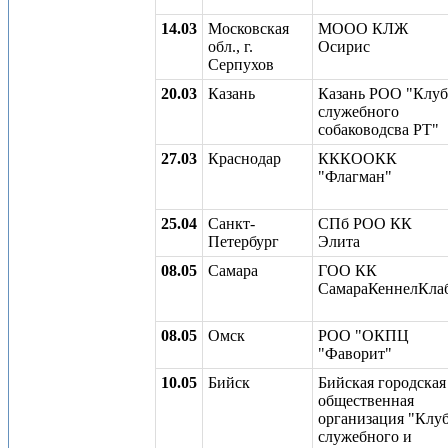
14.03
Московская
МООО КЛЖ
обл., г.
Осирис
Серпухов
20.03
Казань
Казань РОО "Клуб
служебного
собаководсва РТ"
27.03
Краснодар
КККООКК
"Флагман"
25.04
Санкт-
СПб РОО КК
Петербург
Элита
08.05
Самара
ГОО КК
СамараКеннелКла
08.05
Омск
РОО "ОКПЦ
"Фаворит"
10.05
Бийск
Бийская городская
общественная
организация "Клу
служебного и