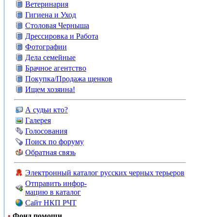
Ветеринария
Гигиена и Уход
Столовая Черныша
Дрессировка и Работа
Фотографии
Дела семейные
Брачное агентство
Покупка/Продажа щенков
Ищем хозяина!
А судьи кто?
Галерея
Голосования
Поиск по форуму
Обратная связь
Электронный каталог русских черных терьеров
Отправить инфор-
мацию в каталог
Сайт НКП РЧТ
•
Фонд помощи