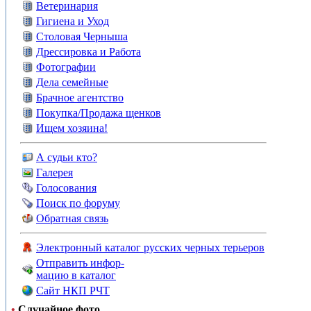
Ветеринария
Гигиена и Уход
Столовая Черныша
Дрессировка и Работа
Фотографии
Дела семейные
Брачное агентство
Покупка/Продажа щенков
Ищем хозяина!
А судьи кто?
Галерея
Голосования
Поиск по форуму
Обратная связь
Электронный каталог русских черных терьеров
Отправить инфор-
мацию в каталог
Сайт НКП РЧТ
•
Случайное фото