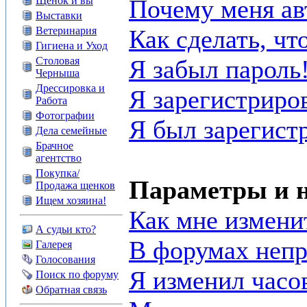
Щенок и вы
Почему меня ав
Выставки
Ветеринария
Как сделать, чт
Гигиена и Уход
Столовая
Я забыл пароль
Черныша
Дрессировка и
Я зарегистриров
Работа
Фотографии
Я был зарегист
Дела семейные
Брачное
агентство
Покупка/
Параметры и н
Продажа щенков
Ищем хозяина!
Как мне измени
А судьи кто?
В форумах непр
Галерея
Голосования
Я изменил часов
Поиск по форуму
Обратная связь