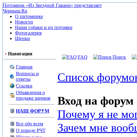
Питомник «Из Звездной Гавани» представляет
Черныш.Ru
О питомнике
Новости
Наши собаки и их потомки
Фотогалерея
Щенки
•
Навигация
FAQ
Поиск
Главная
Список форумов
Вопросы и
ответы
Ссылки
Объявления о
Вход на форум
продаже щенков
Почему я не мо
НАШ ФОРУМ
Все обо всем
Зачем мне вооб
О породе РЧТ