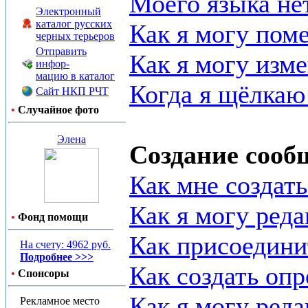
Моего языка нет
Электронный
каталог русских
Как я могу пом
черных терьеров
Отправить
Как я могу изме
инфор-
мацию в каталог
Когда я щёлкаю
Сайт НКП РЧТ
•
Случайное фото
Элена
Создание сооб
Как мне создат
Как я могу ред
•
Фонд помощи
Как присоедини
На счету: 4962 руб.
Подробнее >>>
Как создать опр
•
Спонсоры
Как я могу реда
Рекламное место