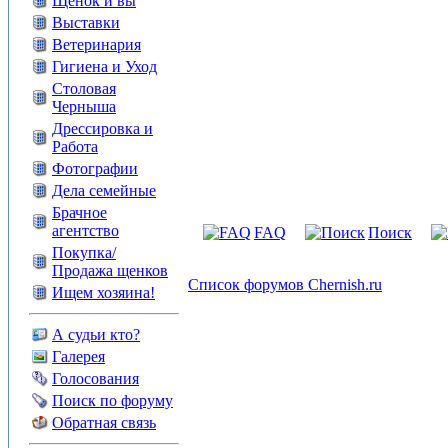
Щенок и вы
Выставки
Ветеринария
Гигиена и Уход
Столовая
Черныша
Дрессировка и
Работа
Фотографии
Дела семейные
Брачное
агентство
FAQ
Поиск
Покупка/
Продажа щенков
Список форумов Chernish.ru
Ищем хозяина!
А судьи кто?
Галерея
Голосования
Поиск по форуму
Обратная связь