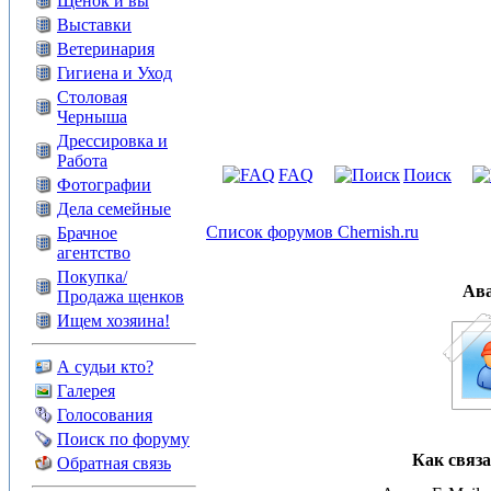
Щенок и вы
Выставки
Ветеринария
Гигиена и Уход
Столовая
Черныша
Дрессировка и
Работа
FAQ
Поиск
Фотографии
Дела семейные
Список форумов Chernish.ru
Брачное
агентство
Покупка/
Ав
Продажа щенков
Ищем хозяина!
А судьи кто?
Галерея
Голосования
Поиск по форуму
Как связа
Обратная связь