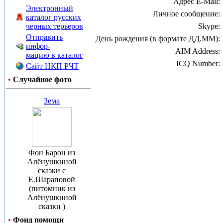
Адрес E-Mail:
Электронный
Личное сообщение:
каталог русских
черных терьеров
Skype:
Отправить
День рождения (в формате ДД.ММ):
инфор-
AIM Address:
мацию в каталог
ICQ Number:
Сайт НКП РЧТ
•
Случайное фото
Зема
Фон Барон из
Алёнушкиной
сказки с
Е.Шараповой
(питомник из
Алёнушкиной
сказки )
•
Фонд помощи