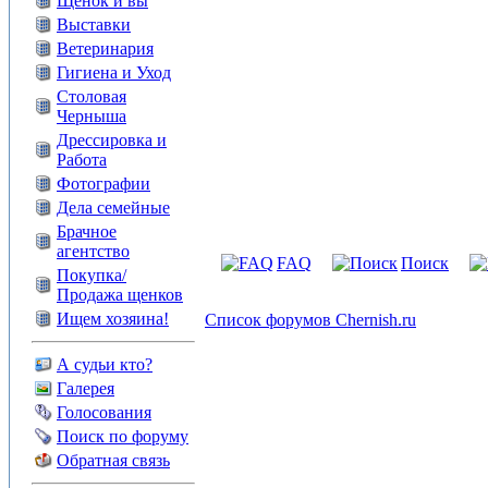
Щенок и вы
Выставки
Ветеринария
Гигиена и Уход
Столовая
Черныша
Дрессировка и
Работа
Фотографии
Дела семейные
Брачное
агентство
FAQ
Поиск
Покупка/
Продажа щенков
Ищем хозяина!
Список форумов Chernish.ru
А судьи кто?
Галерея
Голосования
Поиск по форуму
Обратная связь