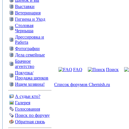
Щенок и вы
Выставки
Ветеринария
Гигиена и Уход
Столовая
Черныша
Дрессировка и
Работа
Фотографии
Дела семейные
Брачное
агентство
FAQ
Поиск
Покупка/
Продажа щенков
Ищем хозяина!
Список форумов Chernish.ru
А судьи кто?
Галерея
Голосования
Поиск по форуму
Обратная связь