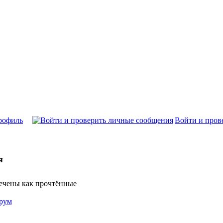
рофиль
Войти и пров
я
мечены как прочтённые
орум