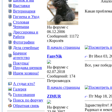
Щенок и вы
Анало
Выставки
Ветеринария
Какая проблема
Гигиена и Уход
Столовая
Черныша
На форуме с
06.12.2006
Дрессировка и
Сообщений: 11172
Работа
г.Королёв
Фотографии
В начало страницы
Дела семейные
Брачное
FanyNik
Вт Июл 03, 
агентство
Покупка/
Все, уже побед
На форуме с
Продажа щенков
02.07.2018
Ищем хозяина!
Сообщений: 174
Петрозаводск
А судьи кто?
В начало страницы
Галерея
Голосования
ZIMUR
Пт Мар 18, 
Поиск по форуму
Здравствуйте! 
Обратная связь
На форуме с
Радикал и неко
23.06.2007