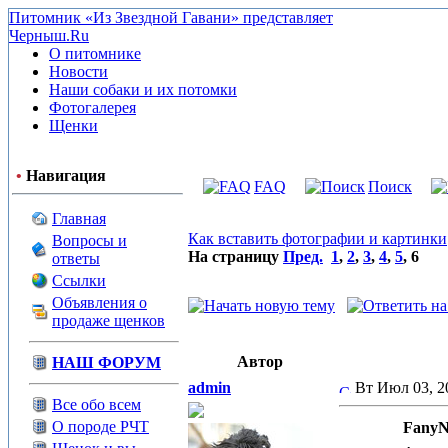
Питомник «Из Звездной Гавани» представляет
Черныш.Ru
О питомнике
Новости
Наши собаки и их потомки
Фотогалерея
Щенки
•
Навигация
FAQ
Поиск
Главная
Как вставить фотографии и картинки
Вопросы и
На страницу
Пред.
1
,
2
,
3
,
4
,
5
,
6
ответы
Ссылки
Объявления о
продаже щенков
Автор
НАШ ФОРУМ
admin
Вт Июл 03, 
Все обо всем
О породе РЧТ
FanyN