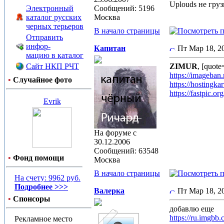
Uplouds не груз
Электронный
Сообщений: 5196
каталог русских
Москва
черных терьеров
В начало страницы
Отправить
инфор-
Капитан
Пт Мар 18, 
мацию в каталог
Сайт НКП РЧТ
ZIMUR
, [quote
https://imageban.
•
Случайное фото
https://hostingka
https://fastpic.org
Evrik
На форуме с
30.12.2006
Сообщений: 63548
•
Фонд помощи
Москва
В начало страницы
На счету: 9962 руб.
Подробнее >>>
Валерка
Пт Мар 18, 
•
Спонсоры
добавлю еще
https://ru.imgbb.
Рекламное место