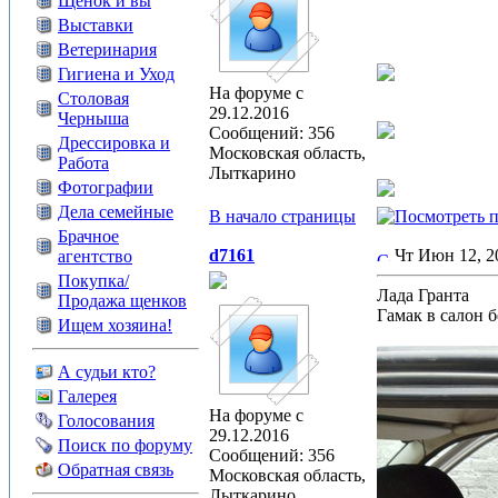
Щенок и вы
Выставки
Ветеринария
Гигиена и Уход
На форуме с
Столовая
29.12.2016
Черныша
Сообщений: 356
Дрессировка и
Московская область,
Работа
Лыткарино
Фотографии
Дела семейные
В начало страницы
Брачное
d7161
Чт Июн 12, 
агентство
Покупка/
Лада Гранта
Продажа щенков
Гамак в салон 
Ищем хозяина!
А судьи кто?
Галерея
На форуме с
Голосования
29.12.2016
Поиск по форуму
Сообщений: 356
Обратная связь
Московская область,
Лыткарино