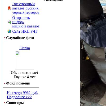
Электронный
каталог русских
черных терьеров
Отправить
инфор-
мацию в каталог
Сайт НКП РЧТ
•
Случайное фото
Elenka
Ой, а глазки где?
Евушке 4 мес
•
Фонд помощи
На счету: 9962 руб.
Подробнее >>>
•
Спонсоры