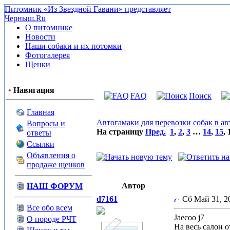
Питомник «Из Звездной Гавани» представляет
Черныш.Ru
О питомнике
Новости
Наши собаки и их потомки
Фотогалерея
Щенки
•
Навигация
FAQ
Поиск
Главная
Автогамаки для перевозки собак в а
Вопросы и
На страницу
Пред.
1
,
2
,
3
…
14
,
15
,
ответы
Ссылки
Объявления о
продаже щенков
Автор
НАШ ФОРУМ
d7161
Сб Май 31, 
Все обо всем
Jaecoo j7
О породе РЧТ
На весь салон 