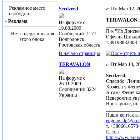
Рекламное место
Serdzeed
Пн Мар 12, 
свободно
TERAVALON
,
•
Реклама
На форуме с
_____________
19.08.2009
П-к "Из Донск
Нет содержания для
Сообщений: 1177
Офелия Шикарн
этого блока.
Волгодонск
т:89198832808 
Ростовская область
В начало страницы
TERAVALON
Вт Мар 13, 
Serdzeed
,
На форуме с
Спасибо, Ленчи
26.11.2009
Хозяева у Фене
Сообщений: 3224
А сама Фенечка
Украина
Невероятно уве
Настырные, но 
_____________
Наши контакты
eugene_dp@ua.
т. +3806616573
Елена
http://www.terav