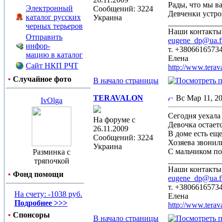
Рады, что мы в
Электронный
Сообщений: 3224
Девченки устро
каталог русских
Украина
_____________
черных терьеров
Наши контакты
Отправить
eugene_dp@ua.
инфор-
т. +3806616573
мацию в каталог
Елена
Сайт НКП РЧТ
http://www.terav
•
Случайное фото
В начало страницы
TERAVALON
Вс Мар 11, 
IvOlga
Сегодня уехал
На форуме с
Девочка остает
26.11.2009
В доме есть ещ
Сообщений: 3224
Хозяева звонили
Украина
С мальчиком п
Разминка с
_____________
тряпочкой
Наши контакты
•
Фонд помощи
eugene_dp@ua.
т. +3806616573
На счету: -1038 руб.
Елена
Подробнее >>>
http://www.terav
•
Спонсоры
В начало страницы