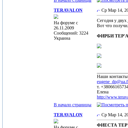
В начало страницы
TERAVALON
Ср Мар 14, 
Сегодня у двух
На форуме с
Вот что получи
26.11.2009
Сообщений: 3224
ФИРБИ ТЕР'АВ
Украина
_____________
Наши контакты
eugene_dp@ua.
т. +3806616573
Елена
http://www.terav
В начало страницы
TERAVALON
Ср Мар 14, 
ФИЕСТА ТЕР'А
На форуме с