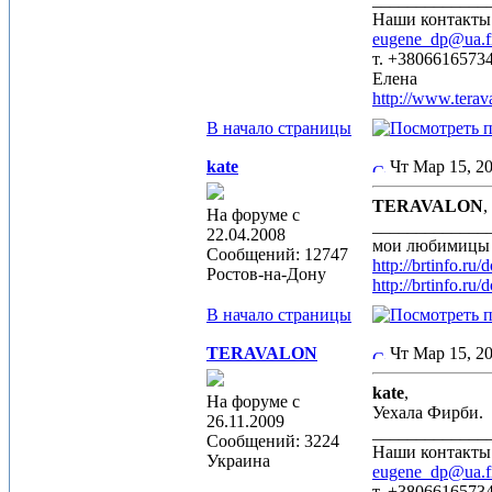
Наши контакты
eugene_dp@ua.
т. +3806616573
Елена
http://www.terav
В начало страницы
kate
Чт Мар 15, 2
TERAVALON
,
На форуме с
_____________
22.04.2008
мои любимицы
Сообщений: 12747
http://brtinfo.r
Ростов-на-Дону
http://brtinfo.r
В начало страницы
TERAVALON
Чт Мар 15, 2
kate
,
На форуме с
Уехала Фирби.
26.11.2009
_____________
Сообщений: 3224
Наши контакты
Украина
eugene_dp@ua.
т. +3806616573