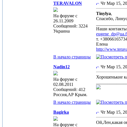
TERAVALON
Чт Мар 15, 2
Tinylya
,
На форуме с
Спасибо, Лину
26.11.2009
_____________
Сообщений: 3224
Наши контакты
Украина
eugene_dp@ua.
т. +3806616573
Елена
http://www.terav
В начало страницы
Nadin12
Чт Мар 15, 2
Хорошенькие к
На форуме с
_____________
02.08.2011
Сообщений: 412
Россия,АР Крым.
В начало страницы
Bagirka
Чт Мар 15, 
Ой,Лен,какая 
На форуме с