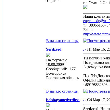
Украина
и с "мамой Олей
_____________
Наши контакты
eugene_dp@ua.
т. +3806616573
Елена
http://www.terav
В начало страницы
Serdzeed
Пт Мар 16, 
Ты поглянь как
На форуме с
Поздравляю вла
19.08.2009
А девчушка бо
Сообщений: 1177
_____________
Волгодонск
П-к "Из Донск
Ростовская область
Офелия Шикарн
т:89198832808 
В начало страницы
bolshayamedveditsa
Сб Мар 17, 2
Serdzeed
, Не т