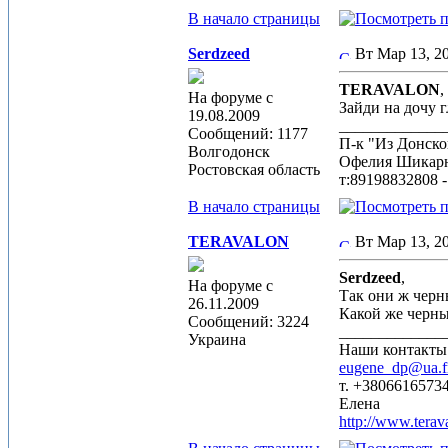
В начало страницы
Serdzeed
Вт Мар 13, 
TERAVALON
,
На форуме с
Зайди на дочу 
19.08.2009
_____________
Сообщений: 1177
П-к "Из Донск
Волгодонск
Офелия Шикарн
Ростовская область
т:89198832808 
В начало страницы
TERAVALON
Вт Мар 13, 2
Serdzeed
,
На форуме с
Так они ж черн
26.11.2009
Какой же черны
Сообщений: 3224
_____________
Украина
Наши контакты
eugene_dp@ua.
т. +3806616573
Елена
http://www.terav