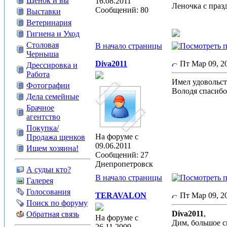
Щенок и вы
16.08.2011
Леночка с празд
Сообщений: 80
Выставки
Ветеринария
Гигиена и Уход
Столовая
В начало страницы
Черныша
Diva2011
Пт Мар 09, 
Дрессировка и
Работа
Имел удовольст
Фотографии
Володя спасибо
Дела семейные
Брачное
агентство
Покупка/
На форуме с
Продажа щенков
09.06.2011
Ищем хозяина!
Сообщений: 27
Днепропетровск
А судьи кто?
В начало страницы
Галерея
Голосования
TERAVALON
Пт Мар 09, 
Поиск по форуму
Diva2011
,
Обратная связь
На форуме с
Дим, большое сп
26.11.2009