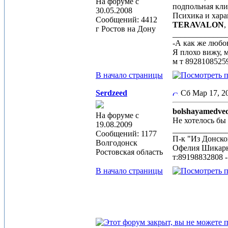
На форуме с
подпольная кли
30.05.2008
Психика и хара
Сообщений: 4412
TERAVALON
,
г Ростов на Дону
_____________
-А как же любов
Я плохо вижу, 
м т 8928108525
В начало страницы
Serdzeed
Сб Мар 17, 
bolshayamedved
На форуме с
Не хотелось бы
19.08.2009
_____________
Сообщений: 1177
П-к "Из Донск
Волгодонск
Офелия Шикарн
Ростовская область
т:89198832808 
В начало страницы