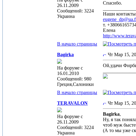
Спасибо.
26.11.2009
_____________
Сообщений: 3224
Наши контакты
Украина
eugene_dp@ua.
т. +3806616573
Елена
http://www.terav
В начало страницы
Bagirka
Чт Мар 15, 
Ой,удачи Фирби
На форуме с
_____________
16.01.2010
Сообщений: 980
Греция,Салоники
В начало страницы
TERAVALON
Чт Мар 15, 2
Bagirka
,
На форуме с
Ну, я так понял
26.11.2009
чтоб муж бысте
Сообщений: 3224
(А то мы уже с
Украина
_____________