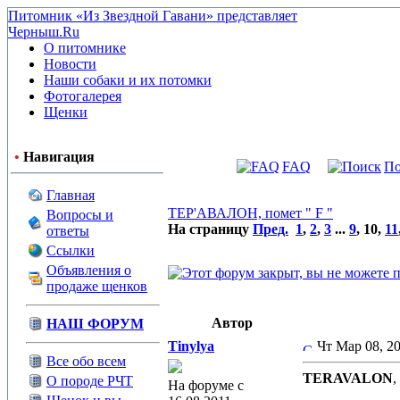
Питомник «Из Звездной Гавани» представляет
Черныш.Ru
О питомнике
Новости
Наши собаки и их потомки
Фотогалерея
Щенки
•
Навигация
FAQ
По
Главная
ТЕР'АВАЛОН, помет " F "
Вопросы и
На страницу
Пред.
1
,
2
,
3
...
9
,
10
,
11
ответы
Ссылки
Объявления о
продаже щенков
Автор
НАШ ФОРУМ
Tinylya
Чт Мар 08, 2
Все обо всем
TERAVALON
,
О породе РЧТ
На форуме с