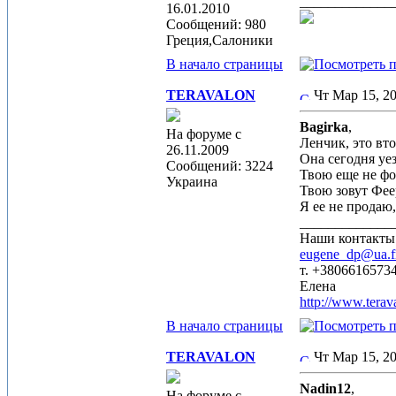
_____________
16.01.2010
Сообщений: 980
Греция,Салоники
В начало страницы
TERAVALON
Чт Мар 15, 
Bagirka
,
На форуме с
Ленчик, это вт
26.11.2009
Она сегодня уе
Сообщений: 3224
Твою еще не фо
Украина
Твою зовут Фее
Я ее не продаю,
_____________
Наши контакты
eugene_dp@ua.
т. +3806616573
Елена
http://www.terav
В начало страницы
TERAVALON
Чт Мар 15, 
Nadin12
,
На форуме с