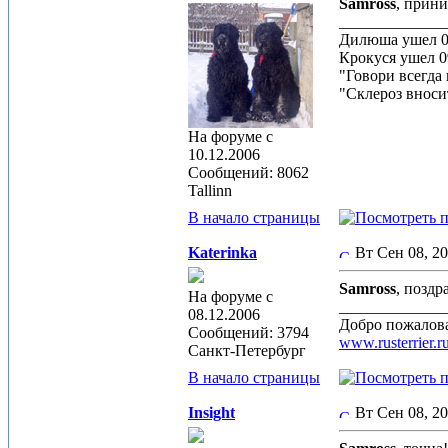
Samross
, прин
_____________
Дилюша ушел 0
Крокуся ушел 0
"Говори всегда 
"Склероз вноси
На форуме с
10.12.2006
Сообщений: 8062
Tallinn
В начало страницы
Katerinka
Вт Сен 08, 2
Samross
, позд
На форуме с
_____________
08.12.2006
Добро пожалова
Сообщений: 3794
www.rusterrier.r
Санкт-Петербург
В начало страницы
Insight
Вт Сен 08, 2