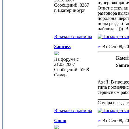
пупер ожидани
Сообщений: 3367
Ответ с секунд
г. Екатеринбург
разговора выяс
поролона шерсть
полы раздают а
наблюдала))). 
В начало страницы
Samross
Вт Сен 08, 2
Kateri
На форуме с
21.03.2007
Samro
Сообщений: 5568
Самара
Аха!!! В процес
типа посмеялись
сервисным рабо
_____________
Самара всегда 
В начало страницы
Gnom
Вт Сен 08, 2