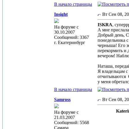
В начало страницы
Insight
Вт Сен 08, 2
ISKRA
, супер
На форуме с
А мне прислала
30.10.2007
Добрый день, С
Сообщений: 3367
понедельника с 
г. Екатеринбург
черныша! Его з
перекормить и 
вечером! Наблю
Наташа, переда
Я владельцам с
отчитываются
у меня обретал
В начало страницы
Samross
Вт Сен 08, 2
Kateri
На форуме с
21.03.2007
Сообщений: 5568
Самара