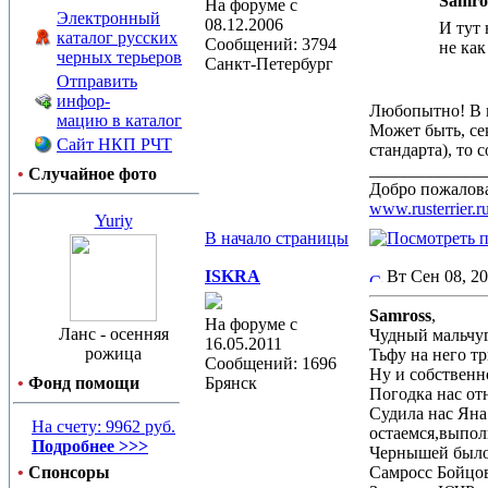
Samros
На форуме с
Электронный
08.12.2006
И тут 
каталог русских
Сообщений: 3794
не как
черных терьеров
Санкт-Петербург
Отправить
инфор-
Любопытно! В п
мацию в каталог
Может быть, се
Сайт НКП РЧТ
стандарта), то
_____________
•
Случайное фото
Добро пожалова
www.rusterrier.r
Yuriy
В начало страницы
ISKRA
Вт Сен 08, 2
Samross
,
На форуме с
Ланс - осенняя
Чудный мальчуг
16.05.2011
рожица
Тьфу на него т
Сообщений: 1696
Ну и собственн
•
Фонд помощи
Брянск
Погодка нас от
Судила нас Яна
На счету: 9962 руб.
остаемся,выполн
Подробнее >>>
Чернышей было 
•
Спонсоры
Самросс Бойц