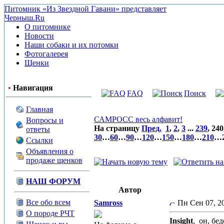
Питомник «Из Звездной Гавани» представляет
Черныш.Ru
О питомнике
Новости
Наши собаки и их потомки
Фотогалерея
Щенки
•
Навигация
FAQ
Поиск
Главная
САМРОСС весь алфавит!
Вопросы и
На страницу
Пред.
1
,
2
,
3
...
239
,
240
ответы
30
…
60
…
90
…
120
…
150
…
180
…
210
…
Ссылки
Объявления о
продаже щенков
НАШ ФОРУМ
Автор
Все обо всем
Samross
Пн Сен 07, 
О породе РЧТ
Insight
,
он, бед