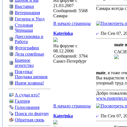
Щенок и вы
На форуме с
_____________
21.03.2007
Выставки
Самара всегда 
Сообщений: 5568
Ветеринария
Самара
Гигиена и Уход
В начало страницы
Столовая
Черныша
Katerinka
Пн Сен 07, 
Дрессировка и
Работа
mate п
На форуме с
Фотографии
08.12.2006
САСИБ
Дела семейные
Сообщений: 3794
Брачное
Санкт-Петербург
агентство
Покупка/
mate
, я тоже о
Продажа щенков
Вы вырастили та
Ищем хозяина!
упорный труд л
_____________
Добро пожалова
А судьи кто?
www.rusterrier.r
Галерея
В начало страницы
Голосования
Поиск по форуму
Katerinka
Пн Сен 07, 
Обратная связь