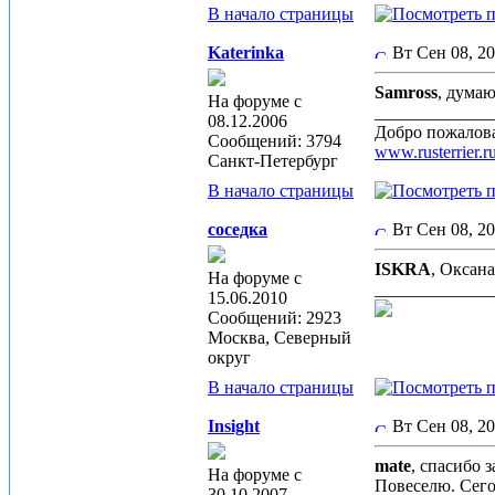
В начало страницы
Katerinka
Вт Сен 08, 2
Samross
, дума
На форуме с
_____________
08.12.2006
Добро пожалова
Сообщений: 3794
www.rusterrier.r
Санкт-Петербург
В начало страницы
соседка
Вт Сен 08, 2
ISKRA
, Оксана
На форуме с
_____________
15.06.2010
Сообщений: 2923
Москва, Северный
округ
В начало страницы
Insight
Вт Сен 08, 2
mate
, спасибо 
На форуме с
Повеселю. Сего
30.10.2007