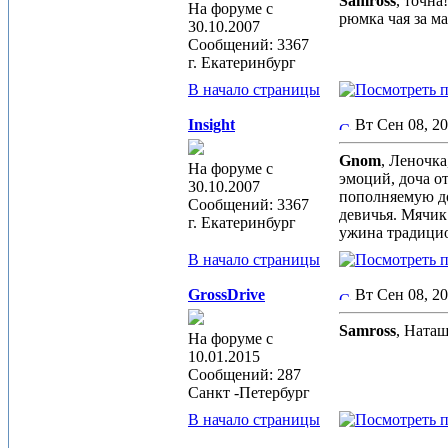
Samross
, точна
На форуме с
рюмка чая за м
30.10.2007
Сообщений: 3367
г. Екатеринбург
В начало страницы
Insight
Вт Сен 08, 2
Gnom
, Леночка
На форуме с
эмоций, доча от
30.10.2007
пополняемую до
Сообщений: 3367
девичья. Мячик 
г. Екатеринбург
ужина традицио
В начало страницы
GrossDrive
Вт Сен 08, 2
Samross
, Ната
На форуме с
10.01.2015
Сообщений: 287
Санкт -Петербург
В начало страницы