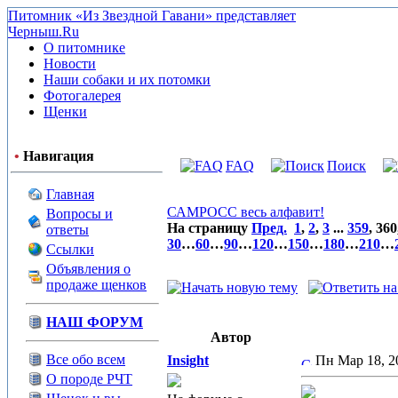
Питомник «Из Звездной Гавани» представляет
Черныш.Ru
О питомнике
Новости
Наши собаки и их потомки
Фотогалерея
Щенки
•
Навигация
FAQ
Поиск
Главная
САМРОСС весь алфавит!
Вопросы и
На страницу
Пред.
1
,
2
,
3
...
359
,
360
ответы
30
…
60
…
90
…
120
…
150
…
180
…
210
…
Ссылки
Объявления о
продаже щенков
НАШ ФОРУМ
Автор
Все обо всем
Insight
Пн Мар 18, 
О породе РЧТ