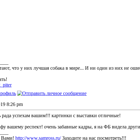
____
тают, что у них лучшая собака в мире... И ни один из них не оши
ть!
t_piter
2019 8:26 pm
ь рада успехам вашим!!! картинки с выставки отличные!
афу вашему респект! очень забавные кадры, я на ФБ видела друг
____
с Вами!
http://www.samross.ru/
Заходите на нас посмотреть!!!