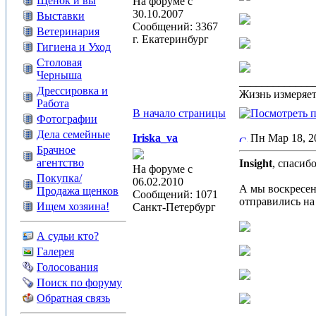
Щенок и вы
На форуме с
30.10.2007
Выставки
Сообщений: 3367
Ветеринария
г. Екатеринбург
Гигиена и Уход
Столовая
Черныша
_____________
Дрессировка и
Жизнь измеряет
Работа
В начало страницы
Фотографии
Дела семейные
Iriska_va
Пн Мар 18, 
Брачное
агентство
Insight
, спасиб
На форуме с
Покупка/
06.02.2010
А мы воскресе
Продажа щенков
Сообщений: 1071
отправились на
Ищем хозяина!
Санкт-Петербург
А судьи кто?
Галерея
Голосования
Поиск по форуму
Обратная связь