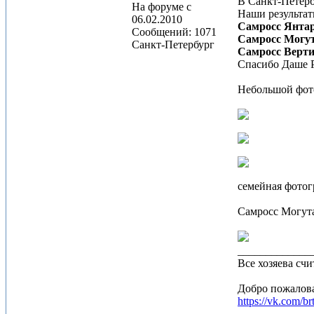
В Санкт-Петерб
На форуме с
Наши результат
06.02.2010
Самросс Янта
Сообщений: 1071
Самросс Могу
Санкт-Петербург
Самросс Верти
Спасибо Даше Р
Небольшой фот
семейная фото
Самросс Могута
_____________
Все хозяева счи
Добро пожалова
https://vk.com/br