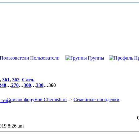
Пользователи
Группы
П
,
361
,
362
След.
240
…
270
…
300
…
330
…
360
Список форумов Chernish.ru
->
Семейные посиделки
2019 8:26 am