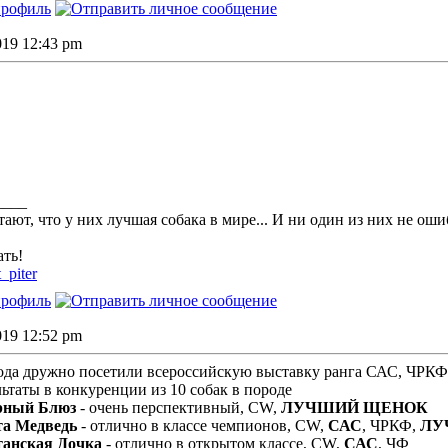
2019 12:43 pm
____
тают, что у них лучшая собака в мире... И ни один из них не оши
ть!
t_piter
2019 12:52 pm
года дружно посетили всероссийскую выставку ранга САС, ЧРКФ
ьтаты в конкуренции из 10 собак в породе
рный Блюз
- очень перспективный, CW,
ЛУЧШИЙ ЩЕНОК
та Медведь
- отлично в классе чемпионов, CW,
САС
, ЧРКФ,
ЛУ
танская Дочка
- отлично в открытом классе, CW,
САС
, ЧФ