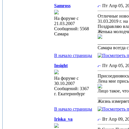
Samross
Пт Апр 05, 
Отличные ново
На форуме с
31.03.2019 г. 
21.03.2007
Поздравляю вла
Сообщений: 5568
Женька молодчи
Самара
_____________
Самара всегда 
В начало страницы
Insight
Пт Апр 05, 
Присоединяюсь 
На форуме с
Лена мне присы
30.10.2007
Сообщений: 3367
Лицо такое, что 
г. Екатеринбург
_____________
Жизнь измеряет
В начало страницы
Iriska_va
Вт Апр 09, 