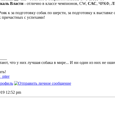
каль Власти
- отлично в классе чемпионов, CW,
САС
, ЧРКФ,
Л
ояк к за подготовку собак по шерсти, за подготовку к выст
х причастных с успехами!
____
тают, что у них лучшая собака в мире... И ни один из них не оши
ть!
t_piter
2019 12:52 pm