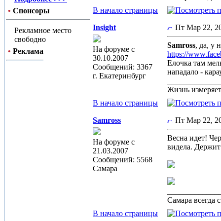
В начало страницы
•
Спонсоры
Insight
Пт Мар 22, 
Рекламное место
свободно
Samross
, да, у
На форуме с
•
Реклама
https://www.fac
30.10.2007
Елочка там мель
Сообщений: 3367
нападало - кара
г. Екатеринбург
_____________
Жизнь измеряет
В начало страницы
Samross
Пт Мар 22, 2
Весна идет! Че
На форуме с
видела. Держит
21.03.2007
Сообщений: 5568
Самара
_____________
Самара всегда 
В начало страницы