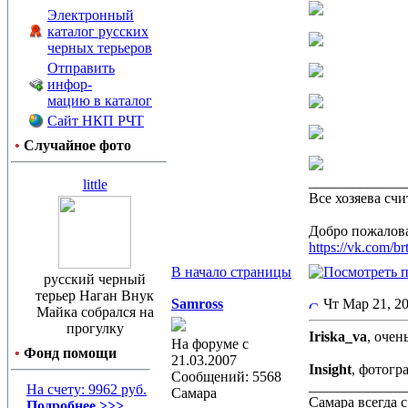
Электронный
каталог русских
черных терьеров
Отправить
инфор-
мацию в каталог
Сайт НКП РЧТ
•
Случайное фото
_____________
little
Все хозяева счи
Добро пожалова
https://vk.com/br
В начало страницы
русский черный
терьер Наган Внук
Samross
Чт Мар 21, 
Майка собрался на
прогулку
Iriska_va
, очен
На форуме с
•
Фонд помощи
21.03.2007
Insight
, фотогр
Сообщений: 5568
_____________
На счету: 9962 руб.
Самара
Самара всегда 
Подробнее >>>