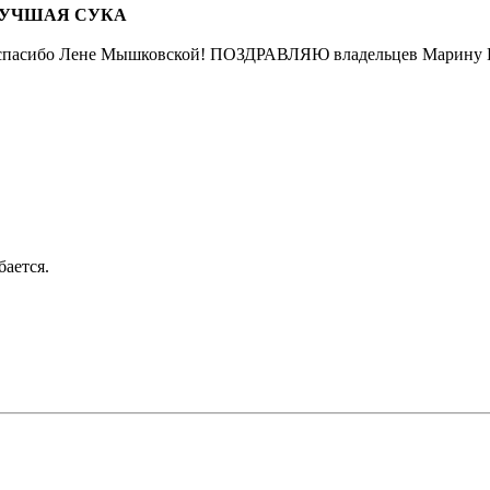
УЧШАЯ СУКА
авке спасибо Лене Мышковской! ПОЗДРАВЛЯЮ владельцев Марину
бается.