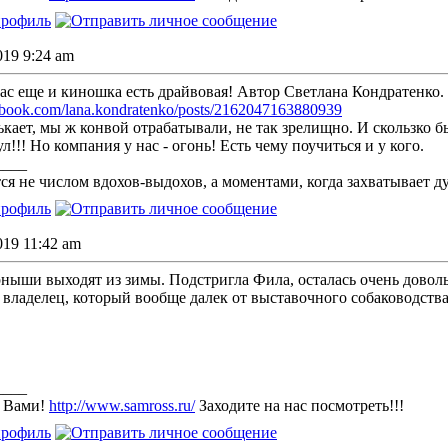
2019 9:24 am
 нас еще и киношка есть драйвовая! Автор Светлана Кондратенко.
ebook.com/lana.kondratenko/posts/2162047163880939
кает, мы ж конвой отрабатывали, не так зрелищно. И скользко бы
ул!!! Но компания у нас - огонь! Есть чему поучиться и у кого.
____
ся не числом вдохов-выдохов, а моментами, когда захватывает д
019 11:42 am
рныши выходят из зимы. Подстригла Фила, осталась очень довол
 владелец, который вообще далек от выставочного собаководства
____
с Вами!
http://www.samross.ru/
Заходите на нас посмотреть!!!