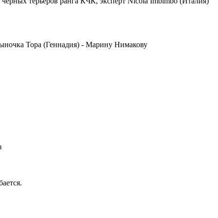
черных терьеров ранга КЧК, эксперт Nicola Imbimbo (Италия)
ыночка Тора (Геннадия) - Марину Нимакову
з
бается.