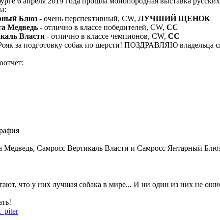
урге 6 апреля 2019 года прошла монопородная выставка русских 
ы:
рный Блюз
- очень перспективный, CW,
ЛУЧШИЙ ЩЕНОК
та Медведь
- отлично в классе победителей, CW,
СС
каль Власти
- отлично в классе чемпионов, CW,
СС
ояк за подготовку собак по шерсти! ПОЗДРАВЛЯЮ владельца с
оотчет:
графия
 Медведь, Самросс Вертикаль Власти и Самросс Янтарный Блю
____
тают, что у них лучшая собака в мире... И ни один из них не оши
ть!
t_piter