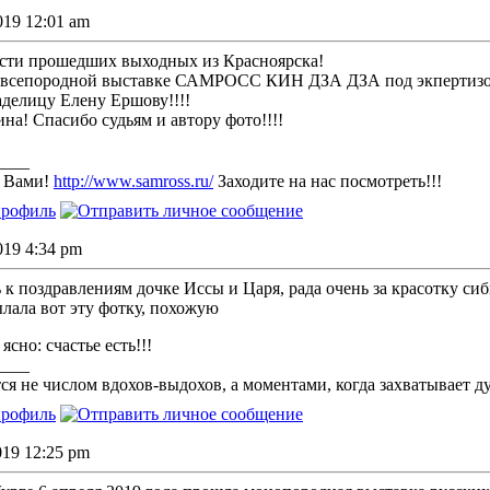
2019 12:01 am
сти прошедших выходных из Красноярска!
на всепородной выставке САМРОСС КИН ДЗА ДЗА под экпертизой
делицу Елену Ершову!!!!
на! Спасибо судьям и автору фото!!!!
____
с Вами!
http://www.samross.ru/
Заходите на нас посмотреть!!!
2019 4:34 pm
к поздравлениям дочке Иссы и Царя, рада очень за красотку сиб
лала вот эту фотку, похожую
ясно: счастье есть!!!
____
ся не числом вдохов-выдохов, а моментами, когда захватывает д
2019 12:25 pm