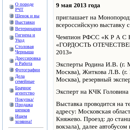
9 мая 2013 года
О породе
РЧТ
Щенок и вы
приглашает на Монопород
Выставки
всероссийскую выставку с
Ветеринария
Гигиена и
Чемпион РФСС «К Р А С Н
Уход
«ГОРДОСТЬ ОТЕЧЕСТВ
Столовая
2013»
Черныша
Дрессировка
Эксперты Родина И.В. (г. М
и Работа
Фотографии
Москва), Житкова Л.В. (г. 
Дела
Москва), резервный экспе
семейные
Брачное
Эксперт на КЧК Головина 
агентство
Покупка/
Выставка проводится на те
Продажа
щенков
адресу: Московская област
Ищем
Княжево. Проезд: до стан
хозяина!
вокзала), далее автобусо