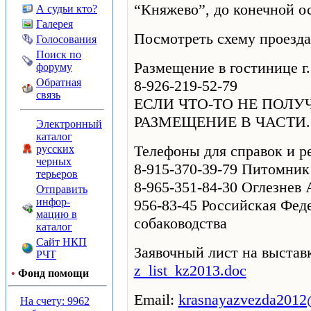
“Княжево”, до конечной о
А судьи кто?
Галерея
Посмотреть схему проезд
Голосования
Поиск по
Размещение в гостинице г
форуму
Обратная
8-926-219-52-79
связь
ЕСЛИ ЧТО-ТО НЕ ПОЛ
РАЗМЕЩЕНИЕ В ЧАСТИ.
Электронный
каталог
Телефоны для справок и р
русских
черных
8-915-370-39-79 Питомник 
терьеров
8-965-351-84-30 Оглезнев
Отправить
инфор-
956-83-45 Российская Фед
мацию в
собаководства
каталог
Сайт НКП
Заявочный лист на выстав
РЧТ
z_list_kz2013.doc
•
Фонд помощи
Email:
krasnayazvezda2012
На счету: 9962