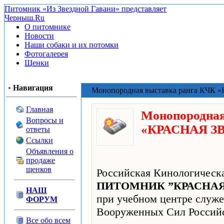
Питомник «Из Звездной Гавани» представляет
Черныш.Ru
О питомнике
Новости
Наши собаки и их потомки
Фотогалерея
Щенки
•
Навигация
Монопородная выставка ранга КЧК 
Главная
Монопородная
Вопросы и
«КРАСНАЯ ЗВ
ответы
Ссылки
Объявления о
продаже
щенков
Российская Кинологическ
ПИТОМНИК ”КРАСНАЯ
НАШ
при учебном центре служе
ФОРУМ
Вооруженных Сил Россий
Все обо всем