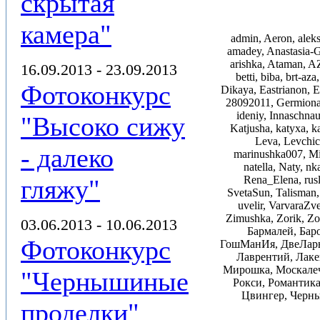
скрытая
камера"
admin, Aeron, alek
amadey, Anastasia-G
arishka, Ataman, AZ
16.09.2013 - 23.09.2013
betti, biba, brt-a
Фотоконкурс
Dikaya, Eastrianon, Ed
28092011, Germiona,
ideniy, Innaschnau
"Высоко сижу
Katjusha, katyxa, k
Leva, Levchic,
- далеко
marinushka007, M
natella, Naty, nk
Rena_Elena, rusl
гляжу"
SvetaSun, Talisman, t
uvelir, VarvaraZv
Zimushka, Zorik, 
03.06.2013 - 10.06.2013
Бармалей, Бар
Фотоконкурс
ГошМанИя, ДвеЛары,
Лаврентий, Лаке
Мирошка, Москалеч
"Чернышиные
Рокси, Романтика
Цвингер, Черны
проделки"