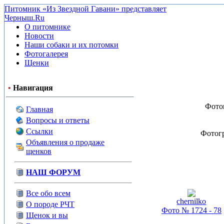
Питомник «Из Звездной Гавани» представляет
Черныш.Ru
О питомнике
Новости
Наши собаки и их потомки
Фотогалерея
Щенки
•
Навигация
Фото
Главная
Вопросы и ответы
Ссылки
Фотог
Объявления о продаже
щенков
НАШ ФОРУМ
Все обо всем
chernilko
О породе РЧТ
Фото № 1724 - 78
Щенок и вы