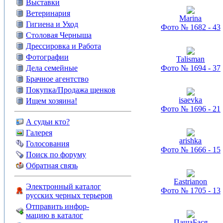
Выставки
Ветеринария
Marina
Гигиена и Уход
Фото № 1682 - 43
Столовая Черныша
Дрессировка и Работа
Фотографии
Talisman
Дела семейные
Фото № 1694 - 37
Брачное агентство
Покупка/Продажа щенков
isaevka
Ищем хозяина!
Фото № 1696 - 21
А судьи кто?
Галерея
arishka
Голосования
Фото № 1666 - 15
Поиск по форуму
Обратная связь
Eastrianon
Электронный каталог
Фото № 1705 - 13
русских черных терьеров
Отправить инфор-
мацию в каталог
ПашаБася