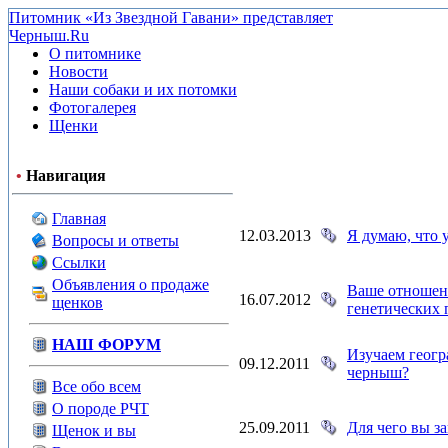
Питомник «Из Звездной Гавани» представляет
Черныш.Ru
О питомнике
Новости
Наши собаки и их потомки
Фотогалерея
Щенки
•
Навигация
Главная
12.03.2013
Я думаю, что у
Вопросы и ответы
Ссылки
Объявления о продаже
Ваше отношен
16.07.2012
щенков
генетических 
НАШ ФОРУМ
Изучаем геогр
09.12.2011
черныш?
Все обо всем
О породе РЧТ
25.09.2011
Для чего вы з
Щенок и вы