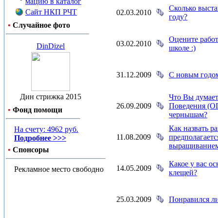
мацию в каталог
Сколько выста
Сайт НКП РЧТ
02.03.2010
году?
•
Случайное фото
Оцените работ
03.02.2010
DinDizel
школе :)
31.12.2009
С новым годом
Дин стрижка 2015
Что Вы думает
26.09.2009
Поведения (ОП
•
Фонд помощи
чернышам?
Как назвать р
На счету: 4962 руб.
11.08.2009
предполагаетс
Подробнее >>>
выращивание
•
Спонсоры
Какое у вас о
14.05.2009
Рекламное место свободно
клещей?
25.03.2009
Понравился ли