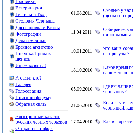
Выставки
Ветеринария
Сколько у вас
01.08.2011
Гигиена и Уход
(щенки на прод
Столовая Черныша
Дрессировка и Работа
Собираетесь л
11.04.2011
Фотографии
пироплазмоза
Дела семейные
Брачное агентство
Что ваша соба
10.01.2011
Покупка/Продажа
на прогулке?
щенков
Ищем хозяина!
Какое время г
18.10.2010
вашим черны
А судьи кто?
Галерея
Где вы чаще в
05.09.2010
Голосования
чернышом?
Поиск по форуму
Если вам изве
Обратная связь
21.06.2010
чернышей, как
Электронный каталог
17.04.2010
Как вы дресси
русских черных терьеров
Отправить инфор-