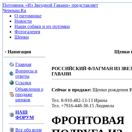
Питомник «Из Звездной Гавани» представляет
Черныш.Ru
О питомнике
Новости
Наши собаки и их потомки
Фотогалерея
Щенки
•
Навигация
Щенки п
Главная
РОССИЙСКИЙ ФЛАГМАН ИЗ ЗВЕЗ
Вопросы и
ГАВАНИ
ответы
Ссылки
Объявления о
Сейчас в продаже:
Щенки рождения
1
продаже
щенков
Тел. 8-910-482-13-13 Ирина
Тел. +7916-448-38-15 Людмила
НАШ
ФРОНТОВАЯ
ФОРУМ
Все обо всем