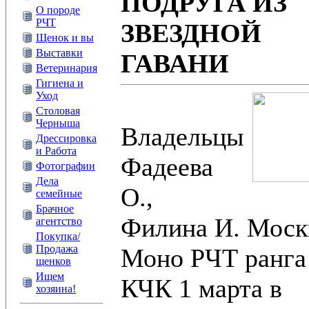
ПОДРУГА ИЗ
О породе
РЧТ
ЗВЕЗДНОЙ
Щенок и вы
Выставки
ГАВАНИ
Ветеринария
Гигиена и
Уход
Столовая
Черныша
Владельцы
Дрессировка
и Работа
Фадеева
Фотографии
Дела
О.,
семейные
Брачное
Филина И. Моск
агентство
Покупка/
Продажа
Моно РЧТ ранга
щенков
Ищем
КЧК 1 марта в
хозяина!