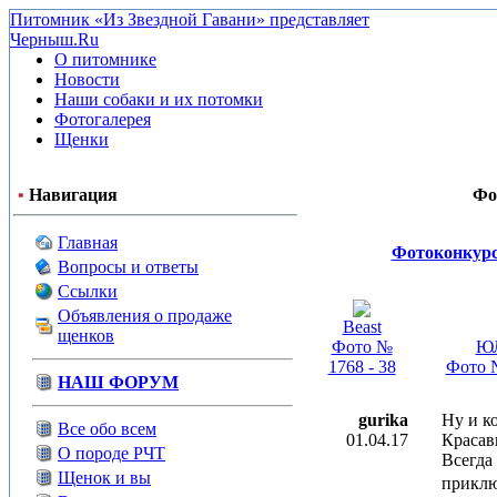
Питомник «Из Звездной Гавани» представляет
Черныш.Ru
О питомнике
Новости
Наши собаки и их потомки
Фотогалерея
Щенки
•
Навигация
Фо
Главная
Фотоконкурс
Вопросы и ответы
Ссылки
Объявления о продаже
Beast
щенков
Фото №
Ю
1768 - 38
Фото №
НАШ ФОРУМ
gurika
Ну и к
Все обо всем
01.04.17
Красав
О породе РЧТ
Всегда
Щенок и вы
приклю