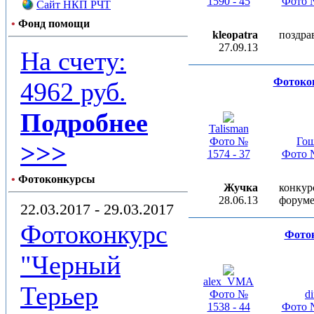
1590 - 45
Фото №
Сайт НКП РЧТ
•
Фонд помощи
kleopatra
поздра
27.09.13
На счету:
Фотоко
4962 руб.
Подробнее
Talisman
Фото №
Го
>>>
1574 - 37
Фото №
•
Фотоконкурсы
Жучка
конкур
28.06.13
форуме
22.03.2017 - 29.03.2017
Фотоконкурс
Фоток
"Черный
alex_VMA
Терьер
Фото №
d
1538 - 44
Фото №