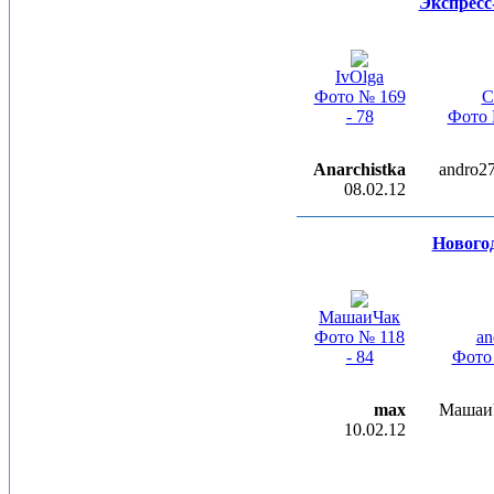
Экспресс
IvOlga
Фото № 169
C
- 78
Фото 
Anarchistka
andro2
08.02.12
Новогод
МашаиЧак
Фото № 118
an
- 84
Фото 
max
МашаиЧ
10.02.12