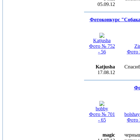
05.09.12
Фотоконкурс "Собака 
Katjusha
Фото № 752
Zi
- 56
Фото 
Katjusha
Спасиб
17.08.12
Фо
bobby
Фото № 701
bolshay
- 65
Фото 
magic
черныш