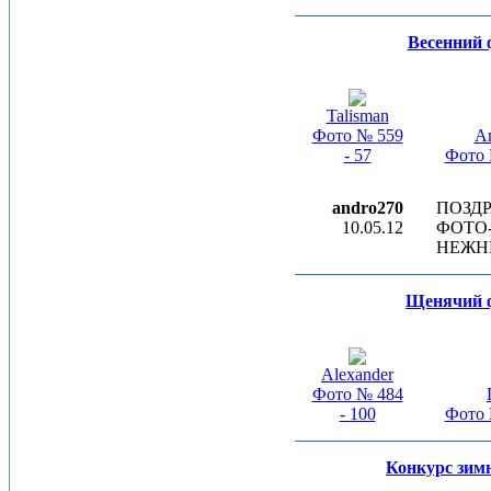
Весенний 
Talisman
Фото № 559
А
- 57
Фото 
andro270
ПОЗД
10.05.12
ФОТО
НЕЖН
Щенячий 
Alexander
Фото № 484
- 100
Фото 
Конкурс зим