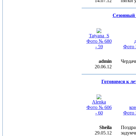
14.07.12
пятки у
Сезонный
Tatyana_S
Фото № 680
- 59
Фото 
admin
Чердач
20.06.12
Готовимся к ле
Alenka
Фото № 606
ко
- 60
Фото 
Sheila
Поздра
29.05.12
задумч