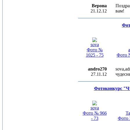
Верона
Поздра
21.12.12
вам!
Фот
sova
Фото №
1025 - 75
Фото №
andro270
sova,a
27.11.12
чудесн
Фотоконкурс "Чт
sova
Фото № 966
Ta
- 73
Фото 