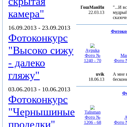
скрытая
ГошМанИя
"...И в
камера"
22.03.13
мудрый 
сказоч
16.09.2013 - 23.09.2013
Фотоко
Фотоконкурс
"Высоко сижу
Aypuka
Фото №
Ма
- далеко
1240 - 70
Фото №
гляжу"
uvik
А мне 
18.06.13
бескон
03.06.2013 - 10.06.2013
Фо
Фотоконкурс
"Чернышиные
Talisman
Фото №
A
проделки"
1206 - 68
Фото №