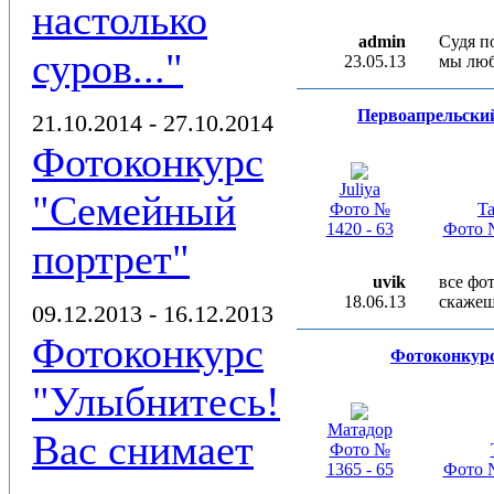
настолько
admin
Судя п
суров..."
23.05.13
мы люб
Первоапрельски
21.10.2014 - 27.10.2014
Фотоконкурс
Juliya
"Семейный
Фото №
Ta
1420 - 63
Фото №
портрет"
uvik
все фо
18.06.13
скажеш
09.12.2013 - 16.12.2013
Фотоконкурс
Фотоконкур
"Улыбнитесь!
Матадор
Вас снимает
Фото №
1365 - 65
Фото №