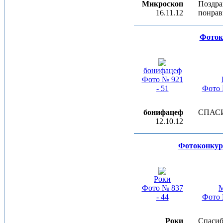
Микроскоп
Поздра
16.11.12
понрав
Фоток
бонифацеф
Фото № 921
- 51
Фото 
бонифацеф
СПАСИ
12.10.12
Фотоконкурс
Роки
Фото № 837
M
- 44
Фото 
Роки
Спасиб