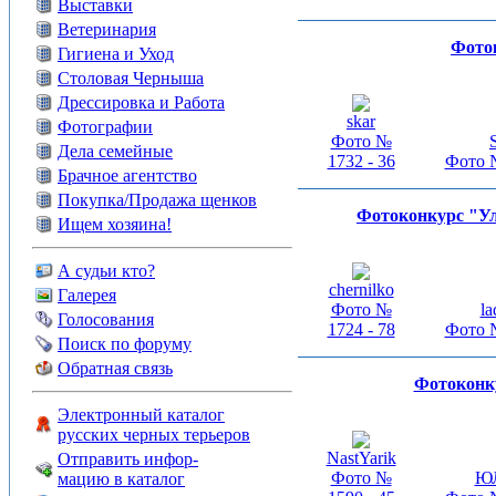
Выставки
Ветеринария
Фото
Гигиена и Уход
Столовая Черныша
Дрессировка и Работа
skar
Фотографии
Фото №
Дела семейные
1732 - 36
Фото №
Брачное агентство
Покупка/Продажа щенков
Фотоконкурс "Ул
Ищем хозяина!
А судьи кто?
chernilko
Галерея
Фото №
la
Голосования
1724 - 78
Фото №
Поиск по форуму
Обратная связь
Фотоконку
Электронный каталог
русских черных терьеров
NastYarik
Отправить инфор-
Фото №
Ю
мацию в каталог