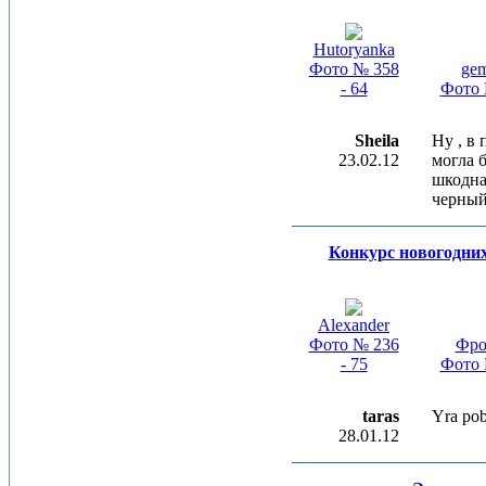
Hutoryanka
Фото № 358
ge
- 64
Фото 
Sheila
Ну , в 
23.02.12
могла 
шкодная
черный
Конкурс новогодни
Alexander
Фото № 236
Фро
- 75
Фото 
taras
Yra pob
28.01.12